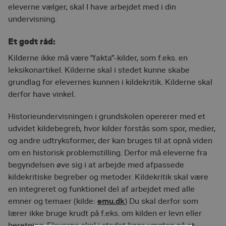
eleverne vælger, skal I have arbejdet med i din
undervisning.
Et godt råd:
Kilderne ikke må være ”fakta”-kilder, som f.eks. en
leksikonartikel. Kilderne skal i stedet kunne skabe
grundlag for elevernes kunnen i kildekritik. Kilderne skal
derfor have vinkel.
Historieundervisningen i grundskolen opererer med et
udvidet kildebegreb, hvor kilder forstås som spor, medier,
og andre udtryksformer, der kan bruges til at opnå viden
om en historisk problemstilling. Derfor må eleverne fra
begyndelsen øve sig i at arbejde med afpassede
kildekritiske begreber og metoder. Kildekritik skal være
en integreret og funktionel del af arbejdet med alle
emu.dk
emner og temaer (kilde:
) Du skal derfor som
lærer ikke bruge krudt på f.eks. om kilden er levn eller
beretning. Eleverne skal i stedet ligge vægten på at