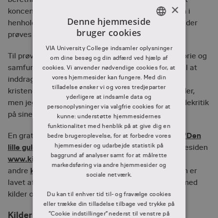
×
koncentrere sig om, hvad kilden kan sige noget om i
Denne hjemmeside
henhold til det spørgsmål eller den problemstilling der
bruger cookies
prøves besvaret.
DANISH
VIA University College indsamler oplysninger
DANISH
Til prøvejledning for kulturfagene står der for Historie og
om dine besøg og din adfærd ved hjælp af
samfundsfag at eleverne skal demonstrere evne til at
cookies. Vi anvender nødvendige cookies for, at
vores hjemmesider kan fungere. Med din
inddrage kilder og anvende kildekritik. I
tilladelse ønsker vi og vores tredjeparter
kristendomskundskab skal man "kun" inddrage kilder,
yderligere at indsamle data og
men jeg anbefaler at man trods det lige bruger kildekritik
personoplysninger via valgfrie cookies for at
på sine kilder, da det kvalificerer valget af kilder.
kunne: understøtte hjemmesidernes
funktionalitet med henblik på at give dig en
"Den
En gratis ressource til brug ved kildekritik hedder
bedre brugeroplevelse, for at forbedre vores
hjemmesider og udarbejde statistik på
lille guldbog om kildekritik"
og kommer fra hjemmesiden
baggrund af analyser samt for at målrette
www.kilderne.dk
. Hvis du er interesseret i
markedsføring via andre hjemmesider og
kildekritiske redskaber
andre
så klik. Hjemmesiden er
sociale netværk.
lavet af rigsarkivet, og er et godt bud på arbejdet med
kilder og kildekritik i hele skoleforløbet.
Du kan til enhver tid til- og fravælge cookies
eller trække din tilladelse tilbage ved trykke på
Kilder
”Cookie indstillinger” nederst til venstre på