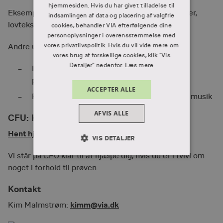
hjemmesiden. Hvis du har givet tilladelse til
Eksempler på teksttyper: artikler, breve, sangtekster,
indsamlingen af data og placering af valgfrie
lovtekster og uddrag af historiske fortællinger.
cookies, behandler VIA efterfølgende dine
personoplysninger i overensstemmelse med
vores privatlivspolitik. Hvis du vil vide mere om
Andre udtryksformer:
vores brug af forskellige cookies, klik "Vis
Detaljer" nedenfor.
Læs mere
Ikke fiktion: Dokumentarfilm, genstande,
pressefoto og hjemmeside
ACCEPTER ALLE
Fiktion: Film, kunstbilleder, computerspil og musik
AFVIS ALLE
CFU: Hjælpen er nær
Hent hjælp til at finde kilder på mitCFU
VIS DETALJER
Vi står på CFU klar til at hjælpe dig, hvis du er i tvivl om
ABSOLUT NØDVENDIGE
noget i forhold til prøven.
YDEEVNE
MÅLRETNING
Kontakt
FUNKTIONALITET
kimm@via.dk
Kim Malmstrøm: