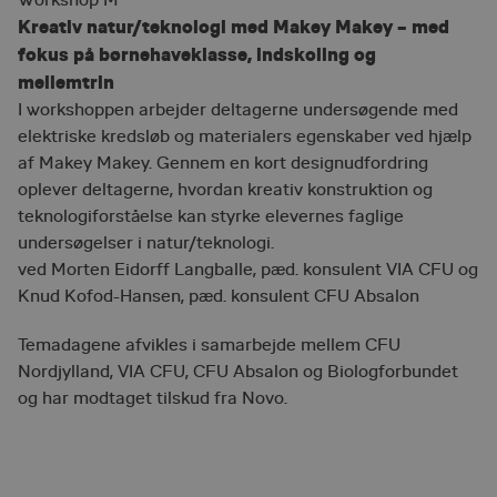
Workshop M
__cf_bm
30 minutter
Denne coo
Cloudflare
Kreativ natur/teknologi med Makey Makey – med
til at ske
Inc.
.hsforms.net
mennesker
fokus på børnehaveklasse, indskoling og
Dette er g
hjemmesid
mellemtrin
lave gyldi
rapporter
I workshoppen arbejder deltagerne undersøgende med
af deres 
elektriske kredsløb og materialers egenskaber ved hjælp
nmstat
1 år 1
Denne co
Siteimprove
af Makey Makey. Gennem en kort designudfordring
måned
indstilles 
A/S
.cfu.via.dk
SiteImpro
oplever deltagerne, hvordan kreativ konstruktion og
registrerer
teknologiforståelse kan styrke elevernes faglige
data om 
adfærd p
undersøgelser i natur/teknologi.
webstedet.
intern ana
ved Morten Eidorff Langballe, pæd. konsulent VIA CFU og
webstedso
Knud Kofod-Hansen, pæd. konsulent CFU Absalon
ASP.NET_SessionId
Session
Bruges til 
Microsoft
oprethold
Corporation
mitcfu.dk
anonymis
Temadagene afvikles i samarbejde mellem CFU
brugerses
Nordjylland, VIA CFU, CFU Absalon og Biologforbundet
serveren.
og har modtaget tilskud fra Novo.
__cf_bm
30 minutter
Denne coo
Cloudflare
til at ske
Inc.
.hsforms.com
mennesker
Dette er g
hjemmesid
lave gyldi