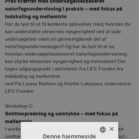
Prøv kræfter med undersøgelsesbaseret
naturfagsundervisning i praksis – med fokus på
indskoling og mellemtrin
Har du lyst til at få konkrete oplevelser med, hvordan du
kan understøtte elevernes nysgerrighed ved at lade
undersøgelser være en gennemgående del af
naturfagsundervisningen? Og har du lyst til at se,
hvordan undersøgelsesbaseret naturfagsundervisning
kan styrke elevernes nysgerrighed og motivation? Der
tages udgangspunkt i aktiviteter fra LIFE Fonden fra
indskoling og mellemtrin.
ved Pia Louise Nielsen og Anette Lukassen, undervisere
LIFE Fonden
Workshop G
Smittespredning og samtykke – med fokus på
mellemtrin
×
I workshoppen udfører vi en modelleringsøvelse med
Denne hjemmeside
smittespredning fra natur/teknologi, som vi løfter ind i