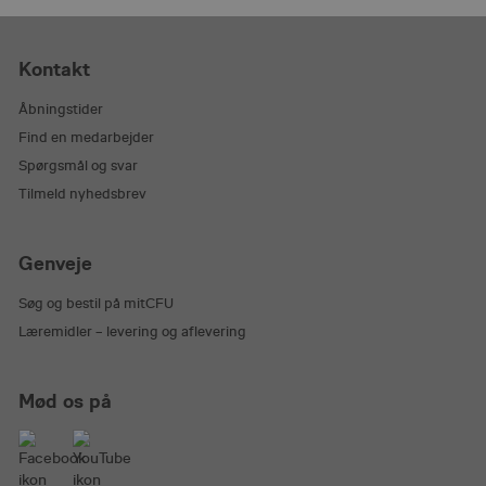
.www.linkedin.com
logge
_cfuvid
.hubspot.com
Session
Denn
brug 
brug
Kontakt
sess
brug
opre
Åbningstider
kons
Find en medarbejder
perso
Spørgsmål og svar
_cfuvid
.vimeo.com
Session
Denn
brug 
Tilmeld nyhedsbrev
brug
sess
brug
opre
Genveje
kons
perso
Søg og bestil på mitCFU
Læremidler – levering og aflevering
Mød os på