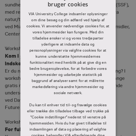
bruger cookies
sundhed, seksualundervisning og familiekundskab (SSF),
DANISH
med refleksion over, hvornår SSF også løfter mål fra
VIA University College indsamler oplysninger
DANISH
natur/teknologiundervisningen.
om dine besøg og din adfærd ved hjælp af
cookies. Vi anvender nødvendige cookies for, at
ved Mia Lund Hartmann, sundhedspædagogisk formidler,
vores hjemmesider kan fungere. Med din
Center for Undervisningsmidler, UC Syd
tilladelse ønsker vi og vores tredjeparter
yderligere at indsamle data og
Workshop H
personoplysninger via valgfrie cookies for at
Kom i gang med engineering – med fokus på
kunne: understøtte hjemmesidernes
funktionalitet med henblik på at give dig en
indskoling og på mellemtrin
bedre brugeroplevelse, for at forbedre vores
Er du nysgerrig på at komme i gang med engineering? I
hjemmesider og udarbejde statistik på
workshoppen introduceres du til nogle af vores mange
baggrund af analyser samt for at målrette
gratis materialer og forløb, så du kan lave spændende
markedsføring via andre hjemmesider og
undersøgelser og prototyper med dine elever.
sociale netværk.
ved David Russel og Nina Ahnstrøm, Engineer the
Du kan til enhver tid til- og fravælge cookies
Future
eller trække din tilladelse tilbage ved trykke på
”Cookie indstillinger” nederst til venstre på
Workshop I
hjemmesiden. Hvis du har givet tilladelse til
For fulde sejl – med fokus på indskoling
indsamlingen af data og placering af valgfrie
cookies, behandler VIA efterfølgende dine