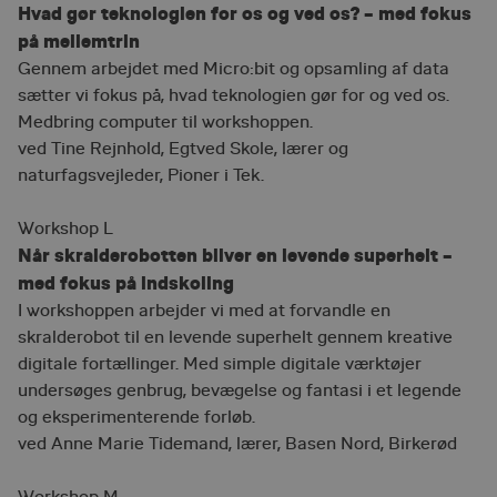
Hvad gør teknologien for os og ved os? – med fokus
Målretning
Funktionalitet
på mellemtrin
Absolut nødvendige cookies muliggør
Gennem arbejdet med Micro:bit og opsamling af data
hjemmesidens grundlæggende funktionalitet
såsom brugerlogin og kontoadministration.
sætter vi fokus på, hvad teknologien gør for og ved os.
Hjemmesiden kan ikke bruges korrekt uden de
Medbring computer til workshoppen.
absolut nødvendige cookies.
ved Tine Rejnhold, Egtved Skole, lærer og
Provider /
Navn
Udløbsdato
Beskrivels
naturfagsvejleder, Pioner i Tek.
Domæne
favorites
cfu.via.dk
10 måneder
Gør det mu
vælge kur
Workshop L
videre som
Når skralderobotten bliver en levende superhelt –
senere br
med fokus på indskoling
__cf_bm
30 minutter
Denne coo
Cloudflare
til at ske
Inc.
I workshoppen arbejder vi med at forvandle en
.hubspot.com
mennesker
skralderobot til en levende superhelt gennem kreative
Dette er g
hjemmesid
digitale fortællinger. Med simple digitale værktøjer
lave gyldi
rapporter
undersøges genbrug, bevægelse og fantasi i et legende
af deres 
og eksperimenterende forløb.
session_age
emu.dk
Session
Benyttes 
ved Anne Marie Tidemand, lærer, Basen Nord, Birkerød
til at husk
brugerens
besøget.