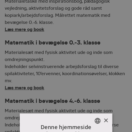
Materialetaske med inspirationsbog, pædagogisk
vejledning, aktivitetsforslag og gode råd samt
kopiark/arbejdsforslag. Målrettet matematik med
bevægelse 0.-6. klasse.
Læs mere og book
Matematik i bevægelse 0.-3. klasse
Materialesæt med fysisk aktivitet ude og inde som
omdrejningspunkt.
Indeholder selvinstruerende arbejdsforslag til diverse
spilaktiviteter, 10’ervenner, koordinationsøvelser, klokken
mv.
Læs mere og book
Matematik i bevægelse 4.-6. klasse
Materialesæt med fysisk aktivitet ude og inde som
omdrejningspunkt.
×
Indeholder selvinstruerende arbejdsforslag til diverse
Denne hjemmeside