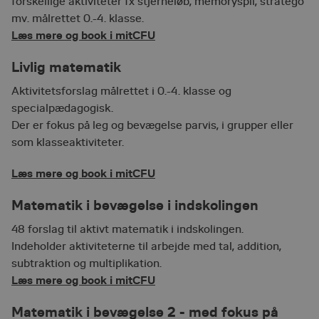
forskellige aktiviteter fx stjerneløb, memoryspil, stratego
__cf_bm
30 minutter
Denne coo
Cloudflare
til at ske
Inc.
mv. målrettet 0.-4. klasse.
.hsforms.net
mennesker
Dette er g
Læs mere og book i mitCFU
hjemmesid
lave gyldi
rapporter
Livlig matematik
af deres 
Aktivitetsforslag målrettet i 0.-4. klasse og
nmstat
1 år 1
Denne co
Siteimprove
måned
indstilles 
A/S
specialpædagogisk.
.cfu.via.dk
SiteImpro
registrerer
Der er fokus på leg og bevægelse parvis, i grupper eller
data om 
som klasseaktiviteter.
adfærd p
webstedet.
intern ana
Læs mere og book i mitCFU
webstedso
ASP.NET_SessionId
Session
Bruges til 
Microsoft
Matematik i bevægelse i indskolingen
oprethold
Corporation
mitcfu.dk
anonymis
brugerses
48 forslag til aktivt matematik i indskolingen.
serveren.
Indeholder aktiviteterne til arbejde med tal, addition,
__cf_bm
30 minutter
Denne coo
Cloudflare
subtraktion og multiplikation.
til at ske
Inc.
.hsforms.com
mennesker
Læs mere og book i mitCFU
Dette er g
hjemmesid
lave gyldi
Matematik i bevægelse 2 - med fokus på
rapporter