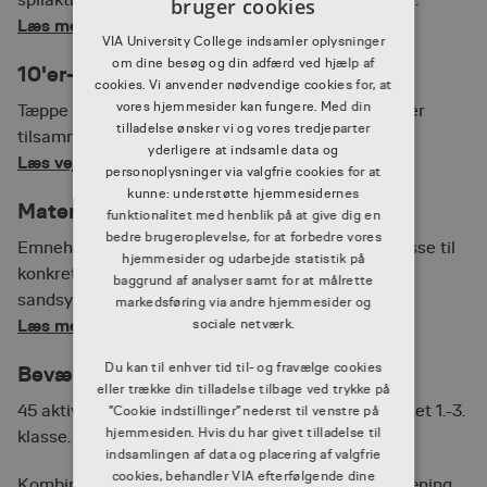
spilaktiviteter, omsætninger og færdighedstræning.
bruger cookies
DANISH
Læs mere og book
VIA University College indsamler oplysninger
DANISH
om dine besøg og din adfærd ved hjælp af
10'er-venner-tæppe
cookies. Vi anvender nødvendige cookies for, at
vores hjemmesider kan fungere. Med din
Tæppe der træner til træning af 10’ervenner – tal der
tilladelse ønsker vi og vores tredjeparter
tilsammen giver 10.
yderligere at indsamle data og
Læs vejledning og book
personoplysninger via valgfrie cookies for at
kunne: understøtte hjemmesidernes
Matematik naturligvis
funktionalitet med henblik på at give dig en
bedre brugeroplevelse, for at forbedre vores
Emnehæfter til hele skoleforløbet samt udstyrskasse til
hjemmesider og udarbejde statistik på
konkret arbejde med funktioner, målinger, tal,
baggrund af analyser samt for at målrette
sandsynlighed, geometri mv.
markedsføring via andre hjemmesider og
Læs mere og book i mitCFU
sociale netværk.
Du kan til enhver tid til- og fravælge cookies
Bevægelse i skolen
eller trække din tilladelse tilbage ved trykke på
45 aktivitetskort til pauser med bevægelse målrettet 1.-3.
”Cookie indstillinger” nederst til venstre på
hjemmesiden. Hvis du har givet tilladelse til
klasse.
indsamlingen af data og placering af valgfrie
cookies, behandler VIA efterfølgende dine
Kombinerer brug af kroppen med koordinationstræning,