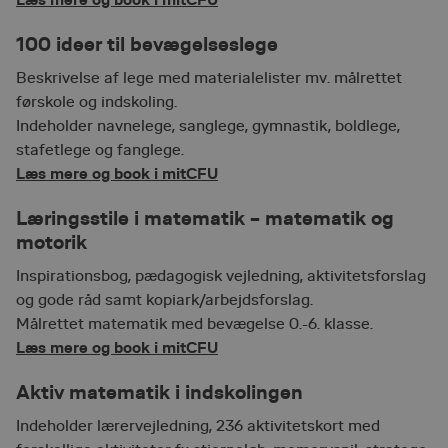
Målretning
Funktionalitet
100 ideer til bevægelseslege
Absolut nødvendige cookies muliggør
hjemmesidens grundlæggende funktionalitet
såsom brugerlogin og kontoadministration.
Beskrivelse af lege med materialelister mv. målrettet
Hjemmesiden kan ikke bruges korrekt uden de
førskole og indskoling.
absolut nødvendige cookies.
Indeholder navnelege, sanglege, gymnastik, boldlege,
Provider /
Navn
Udløbsdato
Beskrivels
stafetlege og fanglege.
Domæne
Læs mere og book i mitCFU
favorites
cfu.via.dk
10 måneder
Gør det mu
vælge kur
videre som
Læringsstile i matematik – matematik og
senere br
motorik
__cf_bm
30 minutter
Denne coo
Cloudflare
til at ske
Inc.
Inspirationsbog, pædagogisk vejledning, aktivitetsforslag
.hubspot.com
mennesker
Dette er g
og gode råd samt kopiark/arbejdsforslag.
hjemmesid
Målrettet matematik med bevægelse 0.-6. klasse.
lave gyldi
rapporter
Læs mere og book i mitCFU
af deres 
session_age
emu.dk
Session
Benyttes 
Aktiv matematik i indskolingen
til at husk
brugerens
besøget.
Indeholder lærervejledning, 236 aktivitetskort med