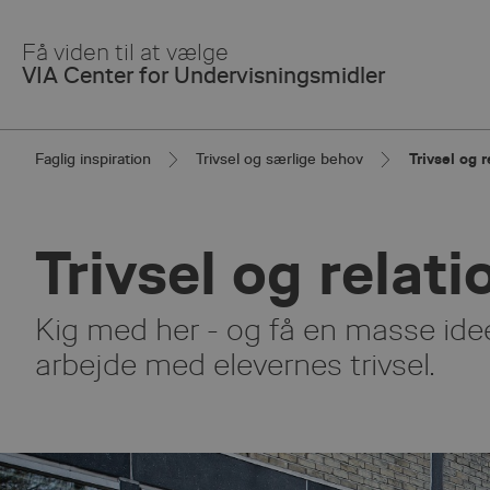
Skip
to
Få viden til at vælge
Main
VIA Center for Undervisningsmidler
Content
Faglig inspiration
Trivsel og særlige behov
Trivsel og 
Trivsel og relati
Kig med her - og få en masse ideer t
arbejde med elevernes trivsel.