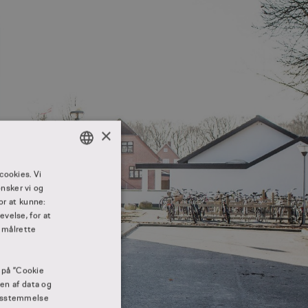
×
DANISH
cookies. Vi
nsker vi og
DANISH
or at kunne:
velse, for at
 målrette
e på ”Cookie
gen af data og
rensstemmelse