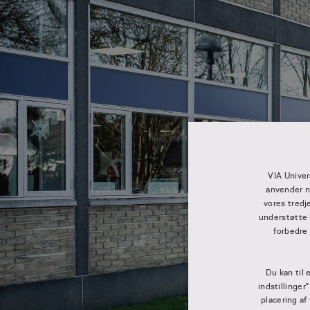
VIA Univer
anvender n
vores tredj
understøtte 
forbedre
Du kan til 
indstillinger
placering af