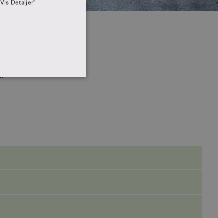
"Vis Detaljer"
se,
es
IONALITET
ministration. Hjemmesiden
 senere brug
r
ts. Dette er gavnligt for
 deres hjemmeside.