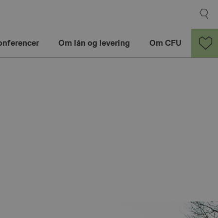
onferencer
Om lån og levering
Om CFU