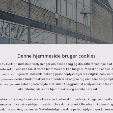
Denne hjemmeside bruger cookies
sity College indsamler oplysninger om dine besøg og din adfærd ved hjælp af 
ødvendige cookies for, at vores hjemmesider kan fungere. Med din tilladelse ø
eparter yderligere at indsamle data og personoplysninger via valgfrie cookies f
hjemmesidernes funktionalitet med henblik på at give dig en bedre brugerople
 vores hjemmesider og udarbejde statistik på baggrund af analyser samt for at
markedsføring via andre hjemmesider og sociale netværk.
enhver tid til- og fravælge cookies eller trække din tilladelse tilbage ved trykk
” nederst til venstre på hjemmesiden. Hvis du har givet tilladelse til indsamlin
 valgfrie cookies, behandler VIA efterfølgende dine personoplysninger i ove