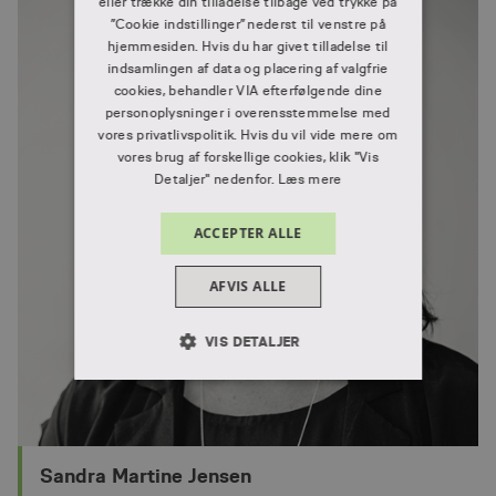
eller trække din tilladelse tilbage ved trykke på
”Cookie indstillinger” nederst til venstre på
hjemmesiden. Hvis du har givet tilladelse til
indsamlingen af data og placering af valgfrie
cookies, behandler VIA efterfølgende dine
personoplysninger i overensstemmelse med
vores privatlivspolitik. Hvis du vil vide mere om
vores brug af forskellige cookies, klik "Vis
Detaljer" nedenfor.
Læs mere
ACCEPTER ALLE
AFVIS ALLE
VIS DETALJER
ABSOLUT NØDVENDIGE
YDEEVNE
MÅLRETNING
Sandra Martine Jensen
FUNKTIONALITET