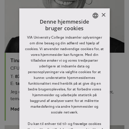
×
Denne hjemmeside
bruger cookies
DANISH
VIA University College indsamler oplysninger
DANISH
om dine besøg og din adfærd ved hjælp af
cookies. Vi anvender nødvendige cookies for, at
vores hjemmesider kan fungere. Med din
Tina Agesen-Pagh
tilladelse ønsker vi og vores tredjeparter
yderligere at indsamle data og
CFU-sekretær
personoplysninger via valgfrie cookies for at
87 55 27 04
T:
kunne: understøtte hjemmesidernes
tap@via.dk
E:
funktionalitet med henblik på at give dig en
bedre brugeroplevelse, for at forbedre vores
Jeg er CFU-sekretær med ansvar for korte kurser,
hjemmesider og udarbejde statistik på
temadage, VUC samt fagmessen Lærfest.
baggrund af analyser samt for at målrette
markedsføring via andre hjemmesider og
Mød Tina
sociale netværk.
Du kan til enhver tid til- og fravælge cookies