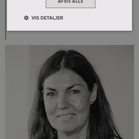
E:
AFVIS ALLE
Jeg er CFU-sekretær med ansvar for korte kurser,
temadage, VUC samt fagmessen Lærfest.
VIS DETALJER
Mød Tina
Absolut
Ydeevne
Målretning
nødvendige
Funktionalitet
Uklassificerede
Absolut nødvendige
Ydeevne
Målretning
Funktionalitet
Uklassificerede
Absolut nødvendige cookies muliggør
hjemmesidens grundlæggende funktionalitet såsom
brugerlogin og kontoadministration. Hjemmesiden