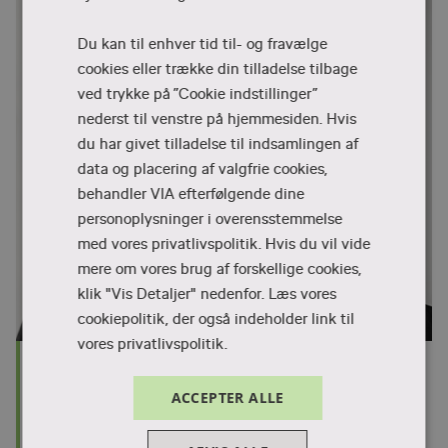
Du kan til enhver tid til- og fravælge
cookies eller trække din tilladelse tilbage
ved trykke på ”Cookie indstillinger”
nederst til venstre på hjemmesiden. Hvis
du har givet tilladelse til indsamlingen af
data og placering af valgfrie cookies,
behandler VIA efterfølgende dine
personoplysninger i overensstemmelse
med vores privatlivspolitik. Hvis du vil vide
mere om vores brug af forskellige cookies,
klik "Vis Detaljer" nedenfor.
Læs vores
cookiepolitik, der også indeholder link til
vores privatlivspolitik.
Tina Agesen-Pagh
CFU-sekretær
ACCEPTER ALLE
87 55 27 04
T:
tap@via.dk