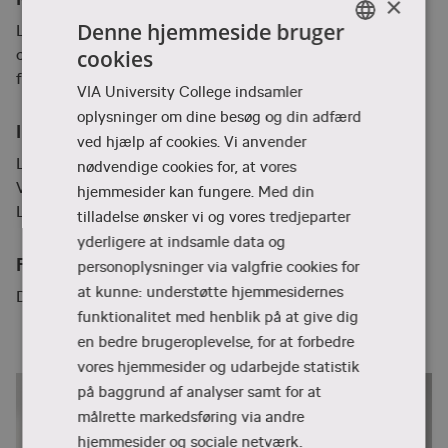
×
Denne hjemmeside bruger
Lærere, der underviser i dansk som andetsprog basis
cookies
og/eller supplerende på alle klassetrin – særligt relevant
DANISH
for nye inden for området.
VIA University College indsamler
DANISH
oplysninger om dine besøg og din adfærd
Instruktører
ved hjælp af cookies. Vi anvender
Lotte Svane Strange Petersen - Pædagogisk konsulent,
nødvendige cookies for, at vores
VIA CFU
hjemmesider kan fungere. Med din
Line Thingholm - Lektor, VIA Efter- og videreuddannelse
tilladelse ønsker vi og vores tredjeparter
yderligere at indsamle data og
Fagområder
personoplysninger via valgfrie cookies for
at kunne: understøtte hjemmesidernes
Dansk som andetsprog
funktionalitet med henblik på at give dig
en bedre brugeroplevelse, for at forbedre
vores hjemmesider og udarbejde statistik
på baggrund af analyser samt for at
målrette markedsføring via andre
hjemmesider og sociale netværk.