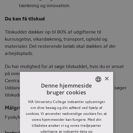
tænkning og innovation.
Du kan f
å tilskud
Tilskuddet dækker op til 80% af udgifterne til
kursusgebyr, vikardækning, transport, ophold og
materialer. Det resterende beløb skal dækkes af din
arbejdsplads.
Du har mulighed for at søge tilskuddet, hvis du er ansat
på overenskomst mellem KL og Lærernes
×
Centralorganisation (Danmarks Lærerforening og
Denne hjemmeside
Uddannelsesforbundet).​ Læs mere om, hvordan du søger
bruger cookies
tilskuddet.
DANISH
VIA University College indsamler oplysninger
DANISH
Målgruppe
om dine besøg og din adfærd ved hjælp af
cookies. Vi anvender nødvendige cookies for, at
Fysik/kemilærere
vores hjemmesider kan fungere. Med din
tilladelse ønsker vi og vores tredjeparter
yderligere at indsamle data og
Instruktører