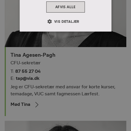
AFVIS ALLE
VIS DETALJER
ABSOLUT NØDVENDIGE
YDEEVNE
MÅLRETNING
Tina Agesen-Pagh
FUNKTIONALITET
CFU-sekretær
87 55 27 04
T:
tap@via.dk
E:
Absolut nødvendige
Ydeevne
Jeg er CFU-sekretær med ansvar for korte kurser,
Målretning
Funktionalitet
temadage, VUC samt fagmessen Lærfest.
Absolut nødvendige cookies muliggør
Mød Tina
hjemmesidens grundlæggende funktionalitet
såsom brugerlogin og kontoadministration.
Hjemmesiden kan ikke bruges korrekt uden de
absolut nødvendige cookies.
Provider /