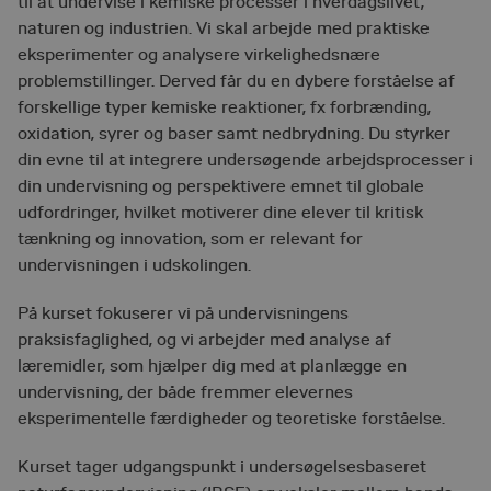
til at undervise i kemiske processer i hverdagslivet,
naturen og industrien. Vi skal arbejde med praktiske
eksperimenter og analysere virkelighedsnære
problemstillinger. Derved får du en dybere forståelse af
forskellige typer kemiske reaktioner, fx forbrænding,
oxidation, syrer og baser samt nedbrydning. Du styrker
din evne til at integrere undersøgende arbejdsprocesser i
din undervisning og perspektivere emnet til globale
udfordringer, hvilket motiverer dine elever til kritisk
tænkning og innovation, som er relevant for
undervisningen i udskolingen.
På kurset fokuserer vi på undervisningens
praksisfaglighed, og vi arbejder med analyse af
læremidler, som hjælper dig med at planlægge en
undervisning, der både fremmer elevernes
eksperimentelle færdigheder og teoretiske forståelse.
Kurset tager udgangspunkt i undersøgelsesbaseret