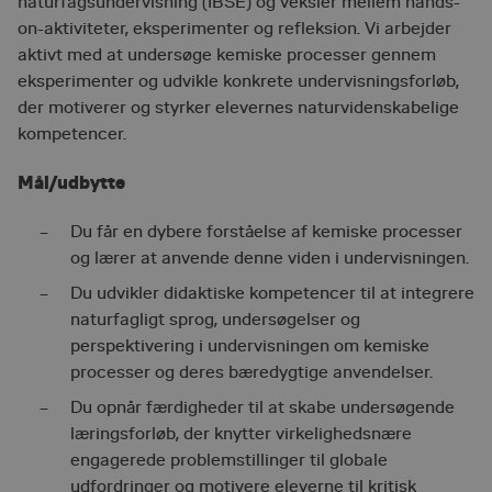
naturfagsundervisning (IBSE) og veksler mellem
hands-
on
-aktiviteter, eksperimenter og refleksion. Vi arbejder
aktivt med at undersøge kemiske processer gennem
eksperimenter og udvikle konkrete undervisningsforløb,
der motiverer og styrker elevernes naturvidenskabelige
kompetencer.
Mål/udbytte
Du f
år en dybere forståelse af kemiske processer
og lærer at anvende denne viden i undervisningen.
Du udvikler didaktiske kompetencer til at integrere
naturfagligt sprog, unders
øgelser og
perspektivering i undervisningen om kemiske
processer og deres bæredygtige anvendelser.
Du opn
år færdigheder til at skabe undersøgende
læringsforløb, der knytter virkelighedsnære
engagerede problemstillinger til globale
udfordringer og motivere eleverne til kritisk