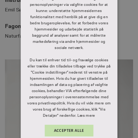
personoplysninger via valgfrie cookies for at
Emil Sølyst Hjerl - Pædagogisk konsulent UCL
kunne: understøtte hjemmesidernes
funktionalitet med henblik på at give dig en
bedre brugeroplevelse, for at forbedre vores
Fagområder
hjemmesider og udarbejde statistik på
baggrund af analyser samt for at målrette
Naturfagene: Fysik/kemi
markedsføring via andre hjemmesider og
sociale netværk.
Du kan til enhver tid til- og fravælge cookies
eller trække din tilladelse tilbage ved trykke på
”Cookie indstillinger” nederst til venstre på
hjemmesiden. Hvis du har givet tilladelse til
indsamlingen af data og placering af valgfrie
cookies, behandler VIA efterfølgende dine
personoplysninger i overensstemmelse med
vores privatlivspolitik. Hvis du vil vide mere om
vores brug af forskellige cookies, klik "Vis
Detaljer" nedenfor.
Læs mere
ACCEPTER ALLE