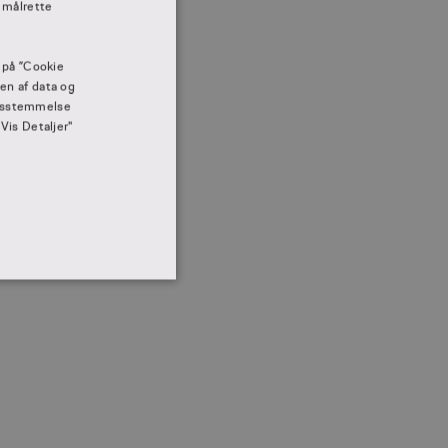
 målrette
e på ”Cookie
gen af data og
rensstemmelse
"Vis Detaljer"
IONALITET
ministration. Hjemmesiden