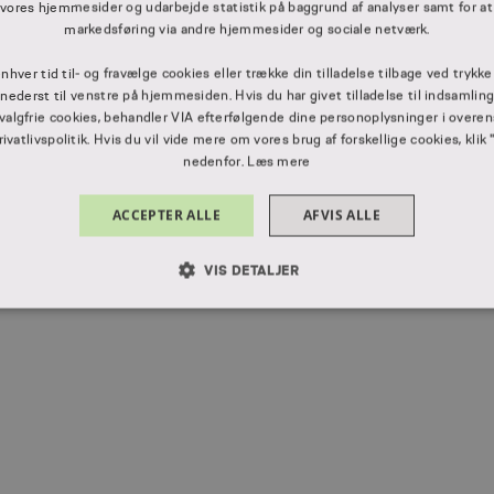
 vores hjemmesider og udarbejde statistik på baggrund af analyser samt for at
markedsføring via andre hjemmesider og sociale netværk.
enhver tid til- og fravælge cookies eller trække din tilladelse tilbage ved trykk
” nederst til venstre på hjemmesiden. Hvis du har givet tilladelse til indsamlin
 valgfrie cookies, behandler VIA efterfølgende dine personoplysninger i ove
vatlivspolitik. Hvis du vil vide mere om vores brug af forskellige cookies, klik 
nedenfor.
Læs mere
ACCEPTER ALLE
AFVIS ALLE
VIS DETALJER
LUT NØDVENDIGE
YDEEVNE
MÅLRETNING
FUNKT
Absolut nødvendige
Ydeevne
Målretning
Funktionalitet
 muliggør hjemmesidens grundlæggende funktionalitet såsom brugerlogin og kontoad
n de absolut nødvendige cookies.