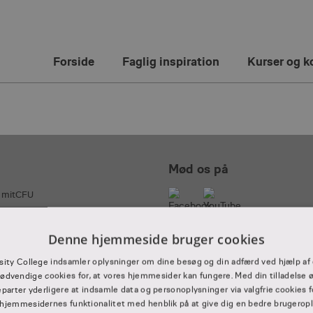
Forside
Faglig inspiration
Kurser og k
Mød os på
å mitCFU
vering og aflevering
Denne hjemmeside bruger cookies
sity College indsamler oplysninger om dine besøg og din adfærd ved hjælp af 
ødvendige cookies for, at vores hjemmesider kan fungere. Med din tilladelse ø
eparter yderligere at indsamle data og personoplysninger via valgfrie cookies f
hjemmesidernes funktionalitet med henblik på at give dig en bedre brugerople