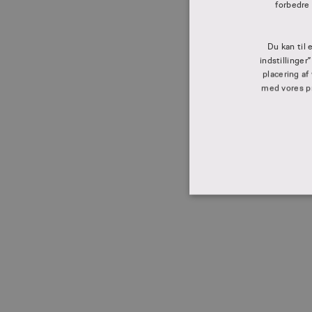
forbedre
Du kan til 
indstillinger
placering af
med vores pri
ABSO
Absolut nødvendige cookies
kan ikke bruges korrekt ude