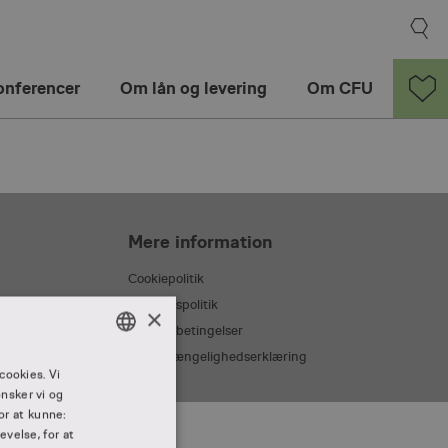
onferencer
Om lån og levering
Om CFU
Mere information
Cookiepolitik
Privatlivspolitik
×
Handelsbetingelser
Webtilgængelighedserklæring
DANISH
cookies. Vi
nsker vi og
DANISH
or at kunne:
velse, for at