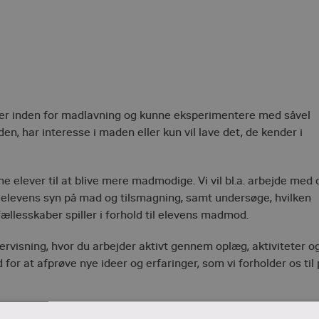
der inden for madlavning og kunne eksperimentere med såvel
den, har interesse i maden eller kun vil lave det, de kender i
ne elever til at blive mere madmodige. Vi vil bl.a. arbejde med 
e elevens syn på mad og tilsmagning, samt undersøge, hvilken
llesskaber spiller i forhold til elevens
madmod
.
isning, hvor du arbejder aktivt gennem oplæg, aktiviteter o
for at afprøve nye ideer og erfaringer, som vi forholder os til 