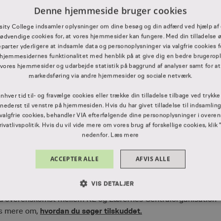
Denne hjemmeside bruger cookies
sity College indsamler oplysninger om dine besøg og din adfærd ved hjælp af 
ødvendige cookies for, at vores hjemmesider kan fungere. Med din tilladelse ø
ktik for at styrke elevernes
madmod
og give dem nye
eparter yderligere at indsamle data og personoplysninger via valgfrie cookies f
hjemmesidernes funktionalitet med henblik på at give dig en bedre brugerople
 til at smage nyt samt kræsenhed.
 vores hjemmesider og udarbejde statistik på baggrund af analyser samt for at
markedsføring via andre hjemmesider og sociale netværk.
idaktiske metoder til at skabe spændende og fagligt indhold,
tilsmagning og nye råvarer.
enhver tid til- og fravælge cookies eller trække din tilladelse tilbage ved trykk
” nederst til venstre på hjemmesiden. Hvis du har givet tilladelse til indsamlin
nysgerrighed i forhold til smag, tilsmagning, r
åvarekendskab 
 valgfrie cookies, behandler VIA efterfølgende dine personoplysninger i ove
vatlivspolitik. Hvis du vil vide mere om vores brug af forskellige cookies, klik 
nedenfor.
Læs mere
ACCEPTER ALLE
AFVIS ALLE
r, vikardækning, transport, ophold og materialer. Det resterend
VIS DETALJER
t på overenskomst mellem KL og Lærernes Centralorganisation
LUT NØDVENDIGE
YDEEVNE
MÅLRETNING
FUNKT
hvordan du søger tilskuddet.
æs mere om,