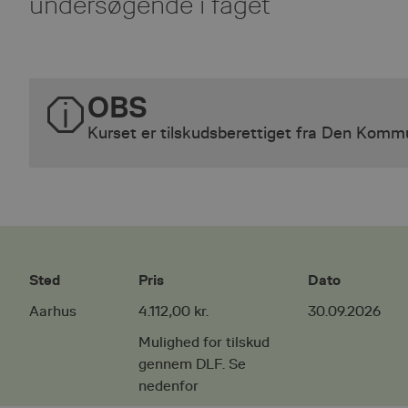
undersøgende i faget
OBS
Kurset er tilskudsberettiget fra Den Kom
Sted
Pris
Dato
Aarhus
4.112,00 kr.
30.09.2026
Mulighed for tilskud
gennem DLF. Se
nedenfor