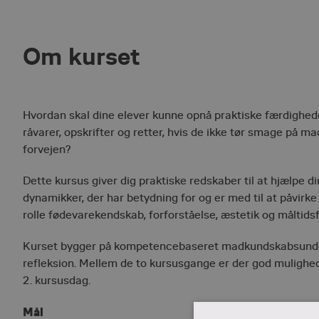
Om kurset
Hvordan skal dine elever kunne opnå praktiske færdighe
råvarer, opskrifter og retter, hvis de ikke tør smage på ma
forvejen?
Dette kursus giver dig praktiske redskaber til at hjælpe di
dynamikker, der har betydning for og er med til at påvirk
rolle fødevarekendskab, forforståelse, æstetik og måltidsfæ
Kurset bygger på
kompetencebaseret
madkundskabsunderv
refleksion. Mellem de to
kursusgange
er der god mulighed 
2.
kursusdag
.
Mål