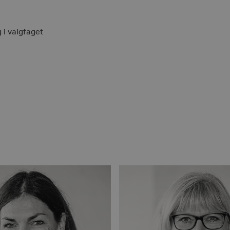
Absolut nødvendige
Ydeevne
Målretning
Funktionalitet
i valgfaget
 muliggør hjemmesidens grundlæggende funktionalitet såsom brugerlogin og kontoad
n de absolut nødvendige cookies.
ovider /
Udløbsdato
Beskrivelse
omæne
u.via.dk
10 måneder
Gør det muligt at vælge kurser med videre som favorit til
30 minutter
Denne cookie bruges til at skelne mellem mennesker og bo
oudflare
hjemmesiden for at lave gyldige rapporter om brugen af
c.
ubspot.com
u.dk
Session
Benyttes af emu.dk til at huske brugerens valg under bes
30 minutter
Denne cookie bruges til at skelne mellem mennesker og bo
oudflare
hjemmesiden for at lave gyldige rapporter om brugen af
c.
sforms.net
1 år 1
Denne cookie indstilles af SiteImprove. Det registrerer st
teimprove
måned
besøgendes adfærd på webstedet. Bruges til intern anal
/S
fu.via.dk
Session
Bruges til at opretholde en anonymiseret brugersession a
crosoft
rporation
tcfu.dk