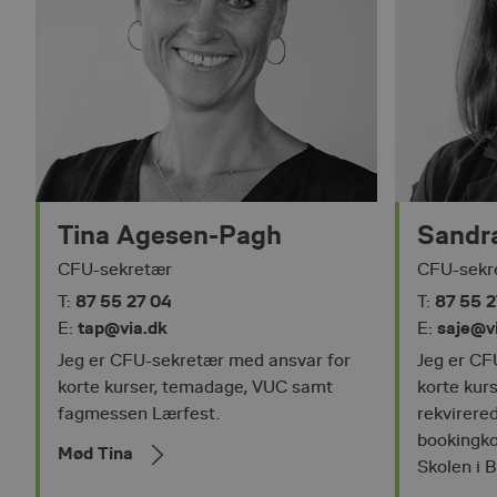
__cf_bm
Cl
In
.h
shell#lang
cf
CookieScriptConsent
Co
.v
persistence-cookie
em
__cf_bm
Cl
Tina Agesen-Pagh
Sandra
In
.v
CFU-sekretær
CFU-sekr
87 55 27 04
87 55 2
T:
T:
Navn
tap@via.dk
saje@v
E:
E:
Navn
Provider /
Pr
Navn
li_gc
D
Jeg er CFU-sekretær med ansvar for
Jeg er CF
__hssrc
HubSpot Inc
.via.dk
VISITOR_INFO1_LIVE
Go
korte kurser, temadage, VUC samt
korte kur
history
.y
__hstc
HubSpot Inc
fagmessen Lærfest.
rekvirere
.via.dk
bookingko
AnalyticsSyncHistory
Li
Mød Tina
hubspotutk
__hssc
HubSpot Inc
Co
Skolen i 
.via.dk
.l