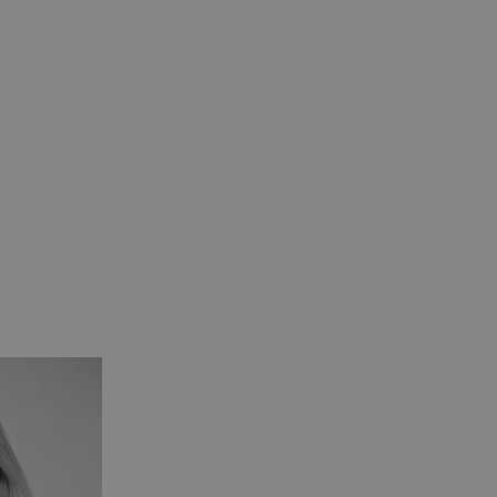
ministration. Hjemmesiden
 senere brug
ts. Dette er gavnligt for
 deres hjemmeside.
øget.
ts. Dette er gavnligt for
 deres hjemmeside.
atistiske data om
yse af webstedsoperatøren.
f serveren.