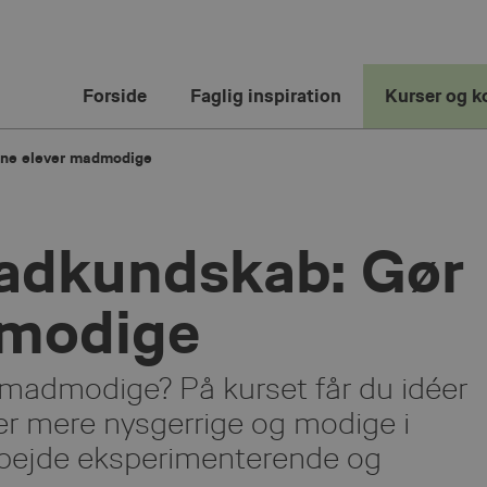
Forside
Faglig inspiration
Kurser og k
dine elever madmodige
madkundskab: Gør
dmodige
e madmodige? På kurset får du idéer
ever mere nysgerrige og modige i
rbejde eksperimenterende og