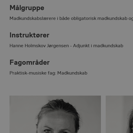
Målgruppe
Madkundskabslærere i både obligatorisk madkundskab og 
Absolut nødvendige cookies
kan ikke bruges korrekt ude
Instruktører
Pr
Navn
Hanne Holmskov Jørgensen - Adjunkt i madkundskab
D
favorites
cf
Fagområder
__cf_bm
Cl
In
.h
Praktisk-musiske fag: Madkundskab
session_age
em
__cf_bm
Cl
In
.h
nmstat
Si
A
.c
ASP.NET_SessionId
Mi
Co
mi