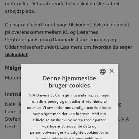
materialer. Det resterende beløb skal dækkes af din
arbejdsplads.
Du har mulighed for at søge tilskuddet, hvis du er ansat
på overenskomst mellem KL og Lærernes
Centralorganisation (Danmarks Lærerforening og
hvordan du søger
Uddannelsesforbundet).​ Læs mere om,
tilskuddet
.
Målgruppe
×
Denne hjemmeside
Matematiklærere på mellemtrinnet
bruger cookies
DANISH
Instruktører
VIA University College indsamler oplysninger
DANISH
om dine besøg og din adfærd ved hjælp af
Nick Hougaard - Pædagogisk konsulent, VIA CFU og
cookies. Vi anvender nødvendige cookies for, at
Lærer og beskikket censor i matematik
vores hjemmesider kan fungere. Med din
Stefan Mandal Mortensen - Pædagogisk konsulent, VIA
tilladelse ønsker vi og vores tredjeparter
CFU
yderligere at indsamle data og
personoplysninger via valgfrie cookies for at
kunne: understøtte hjemmesidernes