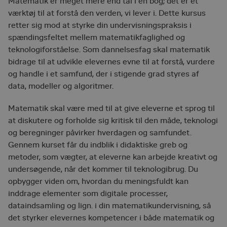
Matematik er meget mere end tal i en bog; det er et
værktøj til at forstå den verden, vi lever i. Dette kursus
retter sig mod at styrke din undervisningspraksis i
spændingsfeltet mellem matematikfaglighed og
teknologiforståelse. Som dannelsesfag skal matematik
bidrage til at udvikle elevernes evne til at forstå, vurdere
og handle i et samfund, der i stigende grad styres af
data, modeller og algoritmer.
Matematik skal være med til at give eleverne et sprog til
at diskutere og forholde sig kritisk til den måde, teknologi
og beregninger påvirker hverdagen og samfundet.
Gennem kurset får du indblik i didaktiske greb og
metoder, som vægter, at eleverne kan arbejde kreativt og
undersøgende, når det kommer til teknologibrug. Du
opbygger viden om, hvordan du meningsfuldt kan
inddrage elementer som digitale processer,
dataindsamling og lign. i din matematikundervisning, så
det styrker elevernes kompetencer i både matematik og