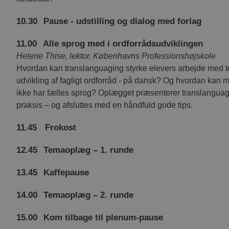
10.30
Pause - udstilling og dialog med forlag
11.00
Alle sprog med i ordforrådsudviklingen
Helene Thise, lektor, Københavns Professionshøjskole
Hvordan kan translanguaging styrke elevers arbejde med te
udvikling af fagligt ordforråd - på dansk? Og hvordan kan 
ikke har fælles sprog? Oplægget præsenterer translanguag
praksis – og afsluttes med en håndfuld gode tips.
11.45
Frokost
12.45
Temaoplæg – 1. runde
13.45
Kaffepause
14.00
Temaoplæg – 2. runde
15.00
Kom tilbage til plenum-pause