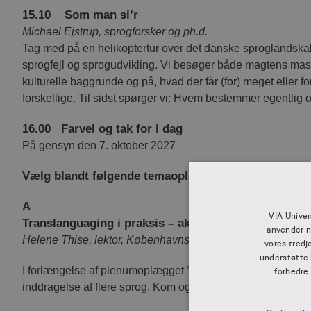
15.10 Som man si’r
Michael Ejstrup, sprogforsker og ph.d.
Tag med på en helikoptertur over det danske sproglandska
sprogfejl og sprogudvikling. Vi besøger både magtens ma
kulturelle baggrunde og på, hvad der får (for) meget eller f
forskellige. Til sidst spørger vi: Hvem bestemmer egentlig
16.00 Farvel og tak for i dag
På gensyn den 7. oktober 2027
Vælg blandt følgende temaoplæg:
A
VIA Univer
Translanguaging i praksis – aktiviteter til ordforråd
anvender n
Helene Thise, lektor, Københavns Professionshøjskole
vores tredj
understøtte 
I forlængelse af plenumoplægget ’Alle sprog med i ordforrå
forbedre
inddragelse af flere sprog. Kom og få inspiration til din prak