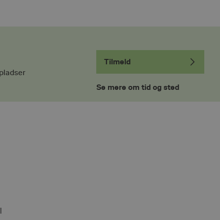
Tilmeld
pladser
Se mere om tid og sted
l