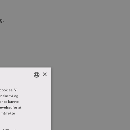
g,
×
DANISH
cookies. Vi
nsker vi og
DANISH
or at kunne:
velse, for at
 målrette