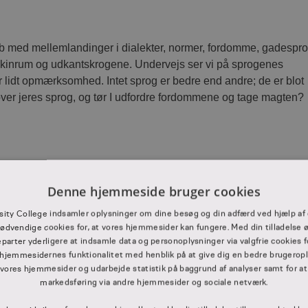
b med mellemlandinger i dialekter, normer, fordomme, gadespro
skinrum og udkantskrogene. Undervejs ser vi på sprogenes
or lidt opmærksomhed. Intet sprog er bedre end andre; de er blot
 over jeres sprog, og tør I udfordre fordommene og tage magten?
Denne hjemmeside bruger cookies
sity College indsamler oplysninger om dine besøg og din adfærd ved hjælp af 
sudvikling
ødvendige cookies for, at vores hjemmesider kan fungere. Med din tilladelse ø
eparter yderligere at indsamle data og personoplysninger via valgfrie cookies f
hjemmesidernes funktionalitet med henblik på at give dig en bedre brugerople
dsudviklingen’ afprøver vi ordforrådsudviklende aktiviteter med
 vores hjemmesider og udarbejde statistik på baggrund af analyser samt for at
markedsføring via andre hjemmesider og sociale netværk.
sis!