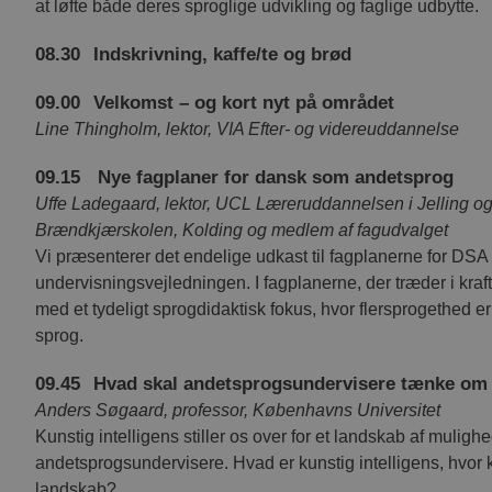
at løfte både deres sproglige udvikling og faglige udbytte.
08.30
Indskrivning, kaffe/te og brød
09.00
Velkomst – og kort nyt på området
Line Thingholm, lektor, VIA Efter- og videreuddannelse
09.15
Nye fagplaner for dansk som andetsprog
Uffe Ladegaard, lektor, UCL Læreruddannelsen i Jelling o
Brændkjærskolen, Kolding og medlem af fagudvalget
Vi præsenterer det endelige udkast til fagplanerne for DSA
undervisningsvejledningen. I fagplanerne, der træder i kraft
med et tydeligt sprogdidaktisk fokus, hvor flersprogethed er 
sprog.
09.45
Hvad skal andetsprogsundervisere tænke om k
Anders Søgaard, professor, Københavns Universitet
Kunstig intelligens stiller os over for et landskab af muli
andetsprogsundervisere. Hvad er kunstig intelligens, hvor
landskab?