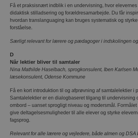
Få et praksisnært indblik i en undervisning, hvor eleverne
__cf_bm
Cl
In
didaktisk stilladsering og forældresamarbejde. Du får inspira
.h
hvordan translanguaging kan bruges systematisk og styrke 
session_age
em
forståelse.
__cf_bm
Cl
In
Særligt relevant for lærere og pædagoger i indskolingen o
.h
nmstat
Si
D
A
.c
Når lektier bliver til samtaler
ASP.NET_SessionId
Mi
Nina Mathilde Haselbach, sprogkonsulent, Iben Karlsen 
Co
mi
læsekonsulent, Odense Kommune
__cf_bm
Cl
In
Få en kort introduktion til og afprøvning af samtalelektier i 
.h
Samtalelektier er en dialogbaseret tilgang til undervisning
shell#lang
cf
ombord – uanset sprogligt niveau og modersmål. Formålet
CookieScriptConsent
Co
give deltagelsesmuligheder til alle elever og styrke elever
.v
fagsprog.
persistence-cookie
em
Relevant for alle l
ærere og vejledere, både almen og DSA ba