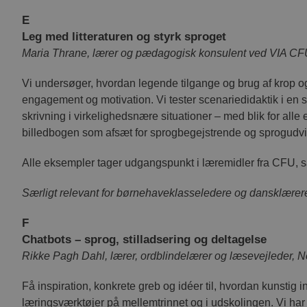
__cf_bm
Cl
In
E
.v
Leg med litteraturen og styrk sproget
Maria Thrane, lærer og pædagogisk konsulent ved VIA C
Navn
Navn
Provider /
Pr
Navn
li_gc
Vi undersøger, hvordan legende tilgange og brug af krop og
D
__hssrc
HubSpot Inc
engagement og motivation. Vi tester scenariedidaktik i en 
.via.dk
VISITOR_INFO1_LIVE
Go
history
.y
skrivning i virkelighedsnære situationer – med blik for all
__hstc
HubSpot Inc
.via.dk
billedbogen som afsæt for sprogbegejstrende og sprogudvid
AnalyticsSyncHistory
Li
hubspotutk
__hssc
HubSpot Inc
Co
.via.dk
.l
Alle eksempler tager udgangspunkt i læremidler fra CFU, så 
_cfuvid
YSC
Go
.y
Særligt relevant for børnehaveklasseledere og dansklærere
li_sugr
Li
VISITOR_PRIVACY_METAD
.l
F
Chatbots – sprog, stilladsering og deltagelse
UserMatchHistory
Li
Co
R
ikke Pagh Dahl, lærer, ordblindelærer og læsevejleder,
.l
bcookie
Mi
Få inspiration, konkrete greb og idéer til, hvordan kunstig
Co
.l
læringsværktøjer på mellemtrinnet og i udskolingen. Vi har fo