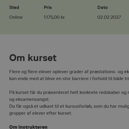
Sted
Pris
Dato
Online
1.175,00 kr.
02.02.2027
Om kurset
Flere og flere elever oplever grader af præstations- og e
kan ende med at blive en stor barriere i forhold til både t
På kurset får du præsenteret helt konkrete redskaber og 
og eksamensangst.
Du får også et udkast til et kursusforløb, som du har mul
grupper af elever efter kurset.
Om instruktøren