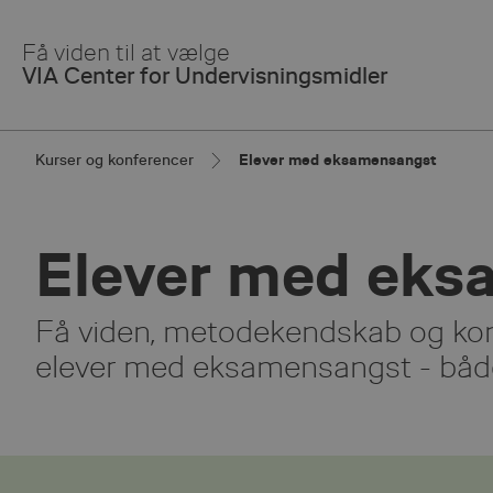
Skip
to
Få viden til at vælge
Main
VIA Center for Undervisningsmidler
Content
Kurser og konferencer
Elever med eksamensangst
Elever med eks
Få viden, metodekendskab og konk
elever med eksamensangst - både 