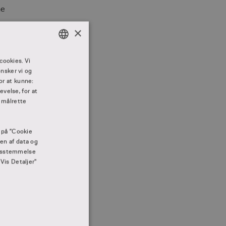
ne
×
DANISH
cookies. Vi
nsker vi og
DANISH
or at kunne:
velse, for at
 målrette
e på ”Cookie
gen af data og
rensstemmelse
"Vis Detaljer"