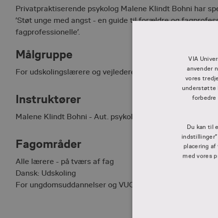
Privatpraktiserende psykolog Malene Klindt Bohni har spec
’Støt unge med angst - en guide til forældre og fagprofes
fagprofessionelle’.
Målgruppe
VIA Univer
anvender n
For udskolingslærere og vejledere – også på ungdomsud
vores tredj
understøtte 
Instruktører
forbedre
Malene Klindt Bohni - Aut. psykolog, specialist i psykoter
Du kan til 
indstillinger
Fagområder
placering af
med vores pri
Alle lærere - på tværs af fag
Dansk: Udskoling
For ungdomsuddannelser og VUC