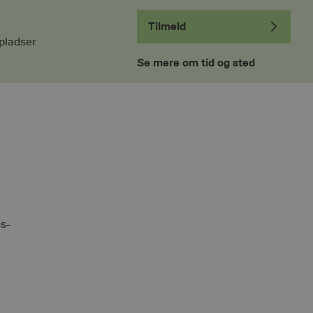
Tilmeld
pladser
Se mere om tid og sted
ns-