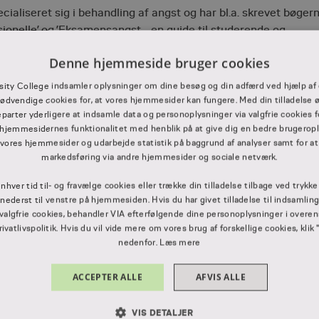
ialiseret sig i behandling af angst og har bl.a. skrevet bøger
sionelle’ og ’Eksamensangst - en guide til studerende og
Denne hjemmeside bruger cookies
sity College indsamler oplysninger om dine besøg og din adfærd ved hjælp af 
ødvendige cookies for, at vores hjemmesider kan fungere. Med din tilladelse ø
dannelserne
eparter yderligere at indsamle data og personoplysninger via valgfrie cookies f
hjemmesidernes funktionalitet med henblik på at give dig en bedre brugerople
 vores hjemmesider og udarbejde statistik på baggrund af analyser samt for at
markedsføring via andre hjemmesider og sociale netværk.
api
enhver tid til- og fravælge cookies eller trække din tilladelse tilbage ved trykk
” nederst til venstre på hjemmesiden. Hvis du har givet tilladelse til indsamlin
 valgfrie cookies, behandler VIA efterfølgende dine personoplysninger i ove
vatlivspolitik. Hvis du vil vide mere om vores brug af forskellige cookies, klik 
nedenfor.
Læs mere
ACCEPTER ALLE
AFVIS ALLE
VIS DETALJER