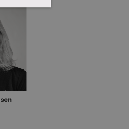
IONALITET
ministration. Hjemmesiden
 senere brug
ts. Dette er gavnligt for
 deres hjemmeside.
øget.
nsen
ts. Dette er gavnligt for
 deres hjemmeside.
atistiske data om
yse af webstedsoperatøren.