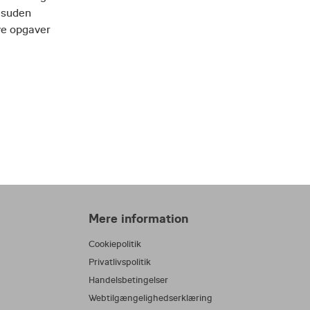
esuden
ve opgaver
Mere information
Cookiepolitik
Privatlivspolitik
Handelsbetingelser
Webtilgængelighedserklæring