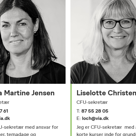
 Martine Jensen
Liselotte Christe
etær
CFU-sekretær
7 61
87 55 28 05
T:
ia.dk
loch@via.dk
E:
U-sekretær med ansvar for
Jeg er CFU-sekretær med 
ser, temadage og
korte kurser inde for grun