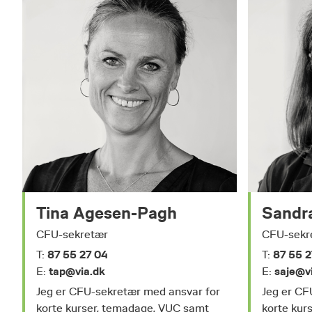
Tina Agesen-Pagh
Sandra
CFU-sekretær
CFU-sekr
87 55 27 04
87 55 2
T:
T:
tap@via.dk
saje@v
E:
E:
Jeg er CFU-sekretær med ansvar for
Jeg er CF
korte kurser, temadage, VUC samt
korte kur