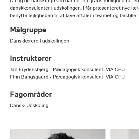
D​u og dit danskfagteam har her en gratis mulighed fo
danskkonsulenter i udskolingen. I får præsenteret nye lær
benytte lejligheden til at lave aftaler i teamet og bestille 
Målgruppe
Dansklærere i udskolingen
Instruktører
Jan Frydensbjerg - Pædagogisk konsulent, VIA CFU
Finn Bangsgaard - Pædagogisk konsulent, VIA CFU
Fagområder
Dansk: Udskoling