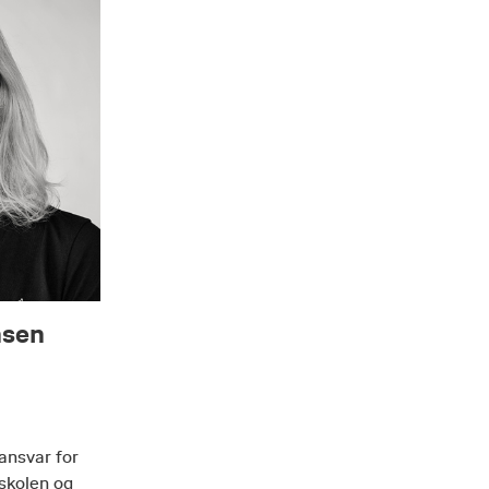
nsen
ansvar for
dskolen og