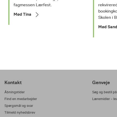
fagmessen Lærfest.
rekvirere
bookingko
Mød Tina
Skolen i 
Mød Sand
Kontakt
Genveje
Åbningstider
Søg og bestil p
Find en medarbejder
Læremidler – le
Spørgsmål og svar
Tilmeld nyhedsbrev