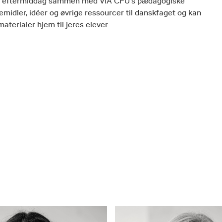
r en eftermiddag sammen med VIA CFU's pædagogiske
emidler, idéer og øvrige ressourcer til danskfaget og kan
materialer hjem til jeres elever.