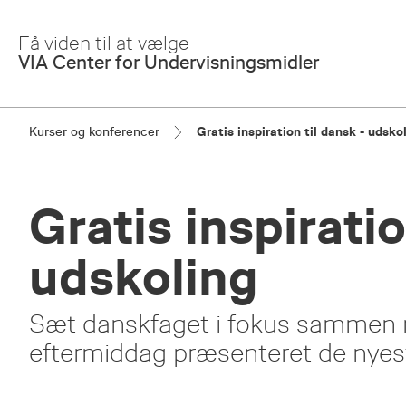
Skip
to
Få viden til at vælge
Main
VIA Center for Undervisningsmidler
Content
Kurser og konferencer
Gratis inspiration til dansk - udsko
Gratis inspiratio
udskoling
Sæt danskfaget i fokus sammen m
eftermiddag præsenteret de nyest