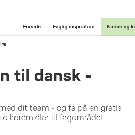
Forside
Faglig inspiration
Kurser og k
ling
n til dansk -
ed dit team - og få på en gratis
e læremidler til fagområdet.