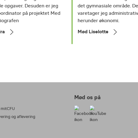
de opgaver. Desuden er jeg
det gymnasiale område. D
ordinator på projektet Med
varetager jeg administrati
Biografen
herunder økonomi.
ra
Mød Liselotte
Mød os på
å mitCFU
vering og aflevering