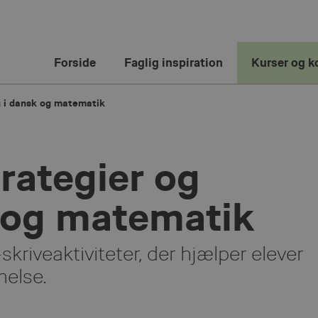
Forside
Faglig inspiration
Kurser og k
 i dansk og matematik
ategier og
 og matematik
skriveaktiviteter, der hjælper elever
else.