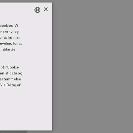
×
DANISH
cookies. Vi
nsker vi og
DANISH
or at kunne:
velse, for at
 målrette
e på ”Cookie
gen af data og
rensstemmelse
"Vis Detaljer"
IONALITET