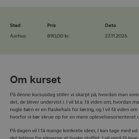
Sted
Pris
Dato
Aarhus
890,00 kr.
23.11.2026
Om kurset
På denne kursusdag stiller vi skarpt på, hvordan man som
det, de bliver undervist i. I vil bl.a. få viden om, hvord
nogle børn er en flaskehals for læring, og I vil få viden o
hvorfor vi bør skrue op for en mere oplevelsesorienteret 
På dagen vil I få mange konkrete ideer, I kan tage med ud i
det lettere for eleverne at huske stoffet. I vil også få l