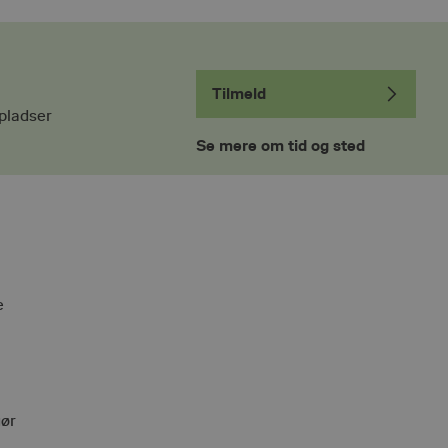
Tilmeld
pladser
Se mere om tid og sted
e
gør