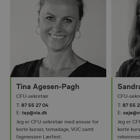
Absolut nødvendige cookies
kan ikke bruges korrekt ude
Pr
Navn
D
favorites
cf
__cf_bm
Cl
In
Tina Agesen-Pagh
Sandra
.h
session_age
em
CFU-sekretær
CFU-sekr
__cf_bm
Cl
87 55 27 04
87 55 2
T:
T:
In
.h
tap@via.dk
saje@v
E:
E:
nmstat
Si
Jeg er CFU-sekretær med ansvar for
Jeg er CF
A
korte kurser, temadage, VUC samt
korte kur
.c
fagmessen Lærfest.
rekvirere
ASP.NET_SessionId
Mi