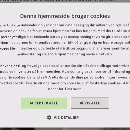
ordret.
Denne hjemmeside bruger cookies
sity College indsamler oplysninger om dine besøg og din adfærd ved hjælp af 
ødvendige cookies for, at vores hjemmesider kan fungere. Med din tilladelse ø
eparter yderligere at indsamle data og personoplysninger via valgfrie cookies f
hjemmesidernes funktionalitet med henblik på at give dig en bedre brugerople
 vores hjemmesider og udarbejde statistik på baggrund af analyser samt for at
markedsføring via andre hjemmesider og sociale netværk.
der
enhver tid til- og fravælge cookies eller trække din tilladelse tilbage ved trykk
” nederst til venstre på hjemmesiden. Hvis du har givet tilladelse til indsamlin
 valgfrie cookies, behandler VIA efterfølgende dine personoplysninger i ove
vatlivspolitik. Hvis du vil vide mere om vores brug af forskellige cookies, klik 
nedenfor.
Læs mere
ACCEPTER ALLE
AFVIS ALLE
VIS DETALJER
LUT NØDVENDIGE
YDEEVNE
MÅLRETNING
FUNKT