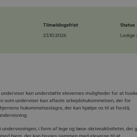
Tilmeldingsfrist
Status
23.10.2026
Ledige 
 underviser kan understøtte elevernes muligheder for at husk
an man som underviser kan aflaste arbejdshukommelsen, der for
m hjernens hukommelseslagre, der kan hjælpe os til at forstå,
undervisning.
 undervisningen, i form af lege og læse-skriveaktiviteter, der 
ege med hjem, der kan bruges sammen med eleverne til at