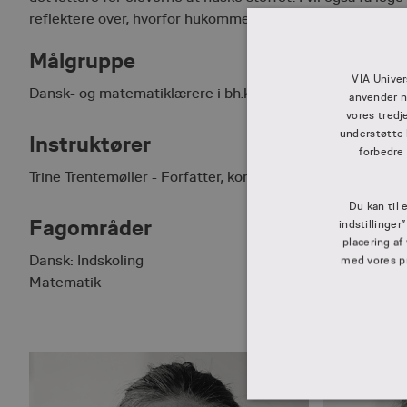
reflektere over, hvorfor hukommelsen nogle gange er udf
Målgruppe
VIA Univer
Dansk- og matematiklærere i bh.kl. – 3. klasse
anvender n
vores tredj
understøtte 
Instruktører
forbedre
Trine Trentemøller - Forfatter, konsulent og foredragshol
Du kan til 
Fagområder
indstillinger
placering af
Dansk: Indskoling
med vores pri
Matematik
ABSO