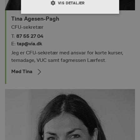
VIS DETALJER
ABSOLUT NØDVENDIGE
Tina Agesen-Pagh
CFU-sekretær
YDEEVNE
MÅLRETNING
87 55 27 04
T:
FUNKTIONALITET
tap@via.dk
E:
Jeg er CFU-sekretær med ansvar for korte kurser,
temadage, VUC samt fagmessen Lærfest.
Absolut nødvendige
Ydeevne
Mød Tina
Målretning
Funktionalitet
Absolut nødvendige cookies muliggør
hjemmesidens grundlæggende funktionalitet
såsom brugerlogin og kontoadministration.
Hjemmesiden kan ikke bruges korrekt uden de
absolut nødvendige cookies.
Provider /
Navn
Udløbsdato
Beskrivels
Domæne
favorites
cfu.via.dk
10 måneder
Gør det mu
vælge kur