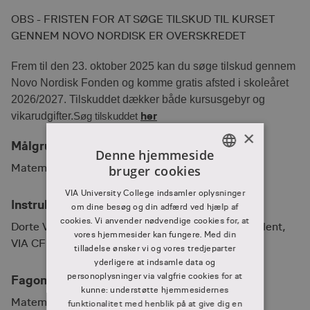
OBS - FRISTEN FOR AT SØGE TILSKUD TIL KURSET
GENNEM NOVO NORDISK ER OVERSKREDET
Frem til den 23. oktober 2025 kan du søge tilskud gennem
Novo Nordisk Fonden og komme gratis afsted i skoleåret
2026/2027. Tilskuddet dækker både kursusgebyr og
her
vikarudgifter.
Søg tilskuddet
×
Målgruppe
Denne hjemmeside
Matematiklærere i indskolingen 1.-3. klasse
bruger cookies
DANISH
VIA University College indsamler oplysninger
DANISH
Instruktører
om dine besøg og din adfærd ved hjælp af
cookies. Vi anvender nødvendige cookies for, at
Dorte Vibe Querling Jacobsen - Pædagogisk konsulent,
vores hjemmesider kan fungere. Med din
VIA CFU
tilladelse ønsker vi og vores tredjeparter
yderligere at indsamle data og
personoplysninger via valgfrie cookies for at
Fagområder
kunne: understøtte hjemmesidernes
Matematik
funktionalitet med henblik på at give dig en