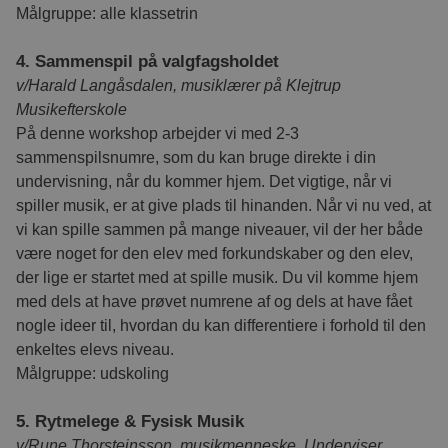
hjemmesid
Målgruppe: alle klassetrin
lave gyldi
rapporter
af deres 
4. Sammenspil på valgfagsholdet
session_age
emu.dk
Session
Benyttes 
v/Harald Langåsdalen, musiklærer på Klejtrup
til at husk
brugerens
Musikefterskole
besøget.
På denne workshop arbejder vi med 2-3
__cf_bm
30 minutter
Denne coo
Cloudflare
sammenspilsnumre, som du kan bruge direkte i din
til at ske
Inc.
.hsforms.net
mennesker
undervisning, når du kommer hjem. Det vigtige, når vi
Dette er g
hjemmesid
spiller musik, er at give plads til hinanden. Når vi nu ved, at
lave gyldi
vi kan spille sammen på mange niveauer, vil der her både
rapporter
af deres 
være noget for den elev med forkundskaber og den elev,
nmstat
1 år 1
Denne co
Siteimprove
der lige er startet med at spille musik. Du vil komme hjem
måned
indstilles 
A/S
med dels at have prøvet numrene af og dels at have fået
.cfu.via.dk
SiteImpro
registrerer
nogle ideer til, hvordan du kan differentiere i forhold til den
data om 
adfærd p
enkeltes elevs niveau.
webstedet.
intern ana
Målgruppe: udskoling
webstedso
ASP.NET_SessionId
Session
Bruges til 
Microsoft
5. Rytmelege & Fysisk Musik
oprethold
Corporation
mitcfu.dk
anonymis
v/Rune Thorsteinsson, musikmenneske. Underviser,