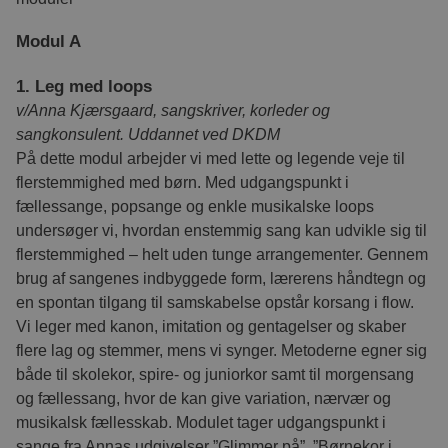
Modul A
1. Leg med loops
v/Anna Kjærsgaard, sangskriver, korleder og
sangkonsulent. Uddannet ved DKDM
På dette modul arbejder vi med lette og legende veje til
flerstemmighed med børn. Med udgangspunkt i
fællessange, popsange og enkle musikalske loops
undersøger vi, hvordan enstemmig sang kan udvikle sig til
flerstemmighed – helt uden tunge arrangementer. Gennem
brug af sangenes indbyggede form, lærerens håndtegn og
en spontan tilgang til samskabelse opstår korsang i flow.
Vi leger med kanon, imitation og gentagelser og skaber
flere lag og stemmer, mens vi synger. Metoderne egner sig
både til skolekor, spire- og juniorkor samt til morgensang
og fællessang, hvor de kan give variation, nærvær og
musikalsk fællesskab. Modulet tager udgangspunkt i
sange fra Annas udgivelser ”Glimmer på”, ”Børnekor i