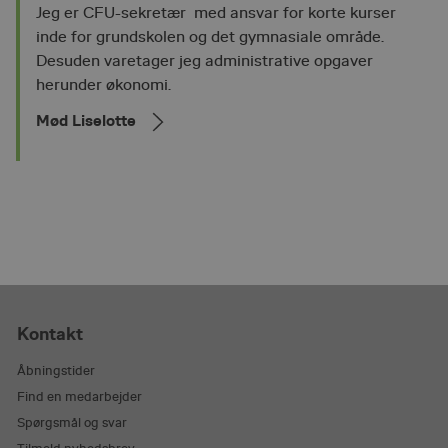
Jeg er CFU-sekretær med ansvar for korte kurser
inde for grundskolen og det gymnasiale område.
Desuden varetager jeg administrative opgaver
herunder økonomi.
Mød Liselotte
Kontakt
Åbningstider
Find en medarbejder
Spørgsmål og svar