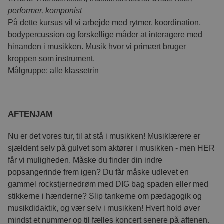
brugerses
performer, komponist
serveren.
På dette kursus vil vi arbejde med rytmer, koordination,
__cf_bm
30 minutter
Denne coo
Cloudflare
til at ske
Inc.
bodypercussion og forskellige måder at interagere med
.hsforms.com
mennesker
hinanden i musikken. Musik hvor vi primært bruger
Dette er g
hjemmesid
kroppen som instrument.
lave gyldi
rapporter
Målgruppe: alle klassetrin
af deres 
shell#lang
cfu.via.dk
Session
Funktionel
styring af
CookieScriptConsent
1 år
Denne coo
CookieScript
AFTENJAM
.via.dk
af Cookie
Script.co
til at husk
Nu er det vores tur, til at stå i musikken! Musiklærere er
præferenc
samtykke t
sjældent selv på gulvet som aktører i musikken - men HER
besøgende
nødvendig
får vi muligheden. Måske du finder din indre
Cookie-Sc
popsangerinde frem igen? Du får måske udlevet en
cookieba
fungerer k
gammel rockstjernedrøm med DIG bag spaden eller med
persistence-cookie
emu.dk
Session
Benyttes 
stikkerne i hænderne? Slip tankerne om pædagogik og
til at husk
musikdidaktik, og vær selv i musikken! Hvert hold øver
brugerens
besøget.
mindst et nummer op til fælles koncert senere på aftenen.