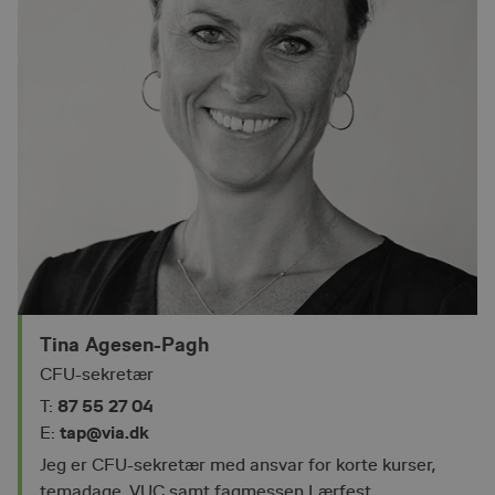
Tina Agesen-Pagh
CFU-sekretær
87 55 27 04
T:
tap@via.dk
E:
Jeg er CFU-sekretær med ansvar for korte kurser,
temadage, VUC samt fagmessen Lærfest.