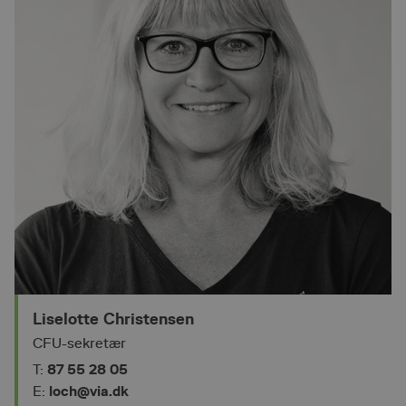
Liselotte Christensen
CFU-sekretær
87 55 28 05
T:
loch@via.dk
E: