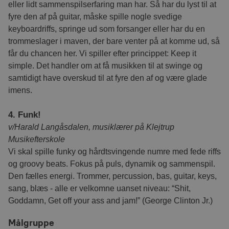
eller lidt sammenspilserfaring man har. Så har du lyst til at
.linkedin.com
fyre den af på guitar, måske spille nogle svedige
_fbp
3 måneder
Brug
Meta Platform Inc.
.via.dk
til a
keyboardriffs, springe ud som forsanger eller har du en
tværs
webs
trommeslager i maven, der bare venter på at komme ud, så
får du chancen her. Vi spiller efter princippet: Keep it
bscookie
1 år
Bruge
LinkedIn
husk
Corporation
simple. Det handler om at få musikken til at swinge og
.www.linkedin.com
logge
samtidigt have overskud til at fyre den af og være glade
_cfuvid
.hubspot.com
Session
Denn
imens.
brug 
brug
sess
brug
4. Funk!
opre
v/Harald Langåsdalen, musiklærer på Klejtrup
kons
perso
Musikefterskole
_cfuvid
.vimeo.com
Session
Denn
Vi skal spille funky og hårdtsvingende numre med fede riffs
brug 
og groovy beats. Fokus på puls, dynamik og sammenspil.
brug
sess
Den fælles energi. Trommer, percussion, bas, guitar, keys,
brug
opre
sang, blæs - alle er velkomne uanset niveau: “Shit,
kons
perso
Goddamn, Get off your ass and jam!” (George Clinton Jr.)
Målgruppe