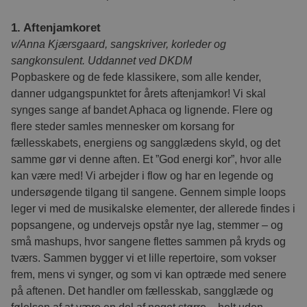
__cf_bm
30 minutter
Denne coo
Cloudflare
til at ske
Inc.
1. Aftenjamkoret
.vimeo.com
mennesker
Dette er g
v/Anna Kjærsgaard, sangskriver, korleder og
hjemmesid
lave gyldi
sangkonsulent. Uddannet ved DKDM
rapporter
af deres 
Popbaskere og de fede klassikere, som alle kender,
danner udgangspunktet for årets aftenjamkor! Vi skal
synges sange af bandet Aphaca og lignende. Flere og
flere steder samles mennesker om korsang for
Navn
Provider / Domæne
Udlø
fællesskabets, energiens og sangglædens skyld, og det
Provider
samme gør vi denne aften. Et ”God energi kor”, hvor alle
li_gc
6 må
LinkedIn Corporation
Navn
/
Udløbsdato
Beskrivelse
.linkedin.com
Domæne
Provider /
kan være med! Vi arbejder i flow og har en legende og
Navn
Udløbsdato
Besk
Domæne
undersøgende tilgang til sangene. Gennem simple loops
__hssrc
Session
Benyttes til
HubSpot
webstedsanalyse
Inc.
VISITOR_INFO1_LIVE
6 måneder
Bruge
Google LLC
history
uddannelsesdebatten.dk
11 m
leger vi med de musikalske elementer, der allerede findes i
.via.dk
på HubSpot-
.youtube.com
spor
cfu.via.dk
26 
platformen.
spor
popsangene, og undervejs opstår nye lag, stemmer – og
bruge
__hstc
6 måneder
Benyttes til
små mashups, hvor sangene flettes sammen på kryds og
HubSpot
hold
webstedsanalyse
Inc.
brug
tværs. Sammen bygger vi et lille repertoire, som vokser
.via.dk
på HubSpot-
indl
platformen.
spore
frem, mens vi synger, og som vi kan optræde med senere
__hssc
30 minutter
Benyttes til
AnalyticsSyncHistory
HubSpot
1 måned
Brug
på aftenen. Det handler om fællesskab, sangglæde og
LinkedIn
webstedsanalyse
Inc.
oply
Corporation