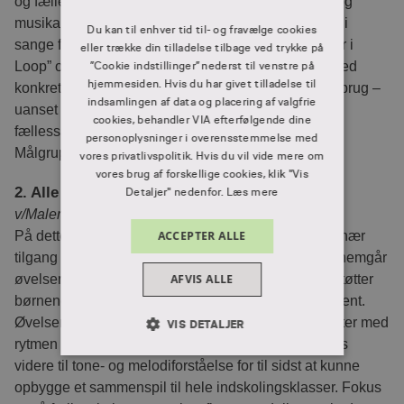
og fællessang, hvor de kan give variation, nærvær og
musikalsk fællesskab. Modulet tager udgangspunkt i
Du kan til enhver tid til- og fravælge cookies
sange fra Annas udgivelser ”Glimmer på”, ”Børnekor i
eller trække din tilladelse tilbage ved trykke på
Loop” og ”Drømme har ingen alder”. Du går hjem med
”Cookie indstillinger” nederst til venstre på
hjemmesiden. Hvis du har givet tilladelse til
konkrete værktøjer og sange, der er lige til at tage i brug –
indsamlingen af data og placering af valgfrie
uanset om du arbejder i klasse, kor eller
cookies, behandler VIA efterfølgende dine
fællessangssammenhæng.
personoplysninger i overensstemmelse med
Målgruppe: alle klassetrin
vores privatlivspolitik. Hvis du vil vide mere om
vores brug af forskellige cookies, klik "Vis
2. Alle med på beatet flow og aktiv deltagelse
Detaljer" nedenfor.
Læs mere
v/Malene Kjærsgaard, forfatter og musiklærer
På dette hold dykker vi ned i en legende og praksisnær
ACCEPTER ALLE
tilgang til musikundervisning i indskolingen. Vi gennemgår
øvelser fra bogen “Alle med på beatet”, som understøtter
AFVIS ALLE
børnenes opbygning af et sikkert musikalsk fundament.
Øvelserne er opbygget i en klar progression. Vi starter med
VIS DETALJER
rytmen som fælles omdrejningspunkt og bevæger os
ABSOLUT NØDVENDIGE
videre til tone- og melodiforståelse for til sidst at kunne
opbygge et sammenspil til hele indskolingsklasser. Fokus
YDEEVNE
MÅLRETNING