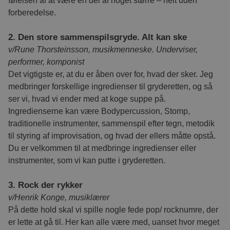
følelsen af at være en del af noget større – helt uden
.via.dk
på HubSpot-
.linkedin.com
tids
hubspotutk
6 må
HubSpot Inc.
platformen.
synk
forberedelse.
.via.dk
lms_
fandt
de u
2. Den store sammenspilsgryde. Alt kan ske
_cfuvid
.hsforms.com
Ses
YSC
Session
Denne
Google LLC
v/Rune Thorsteinsson, musikmenneske. Underviser,
.youtube.com
YouT
visni
performer, komponist
vide
Det vigtigste er, at du er åben over for, hvad der sker. Jeg
li_sugr
3 måneder
Bruge
LinkedIn
medbringer forskellige ingredienser til gryderetten, og så
.linkedin.com
sand
brug
ser vi, hvad vi ender med at koge suppe på.
for 
Ingredienserne kan være Bodypercussion, Stomp,
VISITOR_PRIVACY_METADATA
6 må
YouTube
UserMatchHistory
1 måned
Bruge
LinkedIn
.youtube.com
traditionelle instrumenter, sammenspil efter tegn, metodik
synk
Corporation
.linkedin.com
Den 
til styring af improvisation, og hvad der ellers måtte opstå.
synkr
undg
Du er velkommen til at medbringe ingredienser eller
synk
instrumenter, som vi kan putte i gryderetten.
hypp
bcookie
1 år
Brow
Microsoft
entyd
Corporation
3. Rock der rykker
.linkedin.com
enhed
v/Henrik Konge, musiklærer
Linke
misb
På dette hold skal vi spille nogle fede pop/ rocknumre, der
lidc
1 dag
Hjæl
Microsoft
er lette at gå til. Her kan alle være med, uanset hvor meget
serv
Corporation