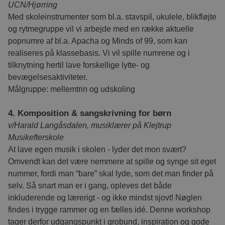
UCN/Hjørring
Med skoleinstrumenter som bl.a. stavspil, ukulele, blikfløjte
og rytmegruppe vil vi arbejde med en række aktuelle
popnumre af bl.a. Apacha og Minds of 99, som kan
realiseres på klassebasis. Vi vil spille numrene og i
tilknytning hertil lave forskellige lytte- og
bevægelsesaktiviteter.
Målgruppe: mellemtrin og udskoling
4. Komposition & sangskrivning for børn
v/Harald Langåsdalen, musiklærer på Klejtrup
Musikefterskole
At lave egen musik i skolen - lyder det mon svært?
Omvendt kan det være nemmere at spille og synge sit eget
nummer, fordi man “bare” skal lyde, som det man finder på
selv. Så snart man er i gang, opleves det både
inkluderende og lærerigt - og ikke mindst sjovt! Nøglen
findes i trygge rammer og en fælles idé. Denne workshop
tager derfor udgangspunkt i grobund, inspiration og gode