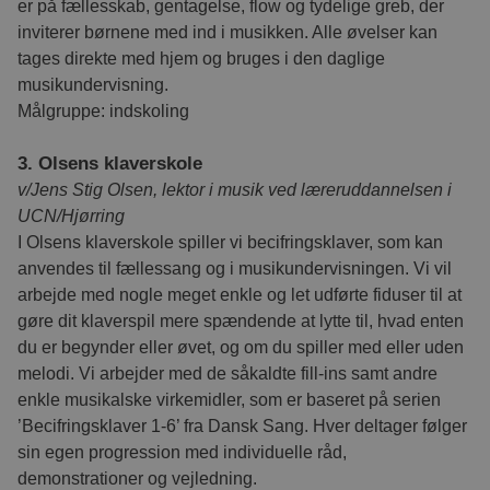
er på fællesskab, gentagelse, flow og tydelige greb, der
inviterer børnene med ind i musikken. Alle øvelser kan
FUNKTIONALITET
tages direkte med hjem og bruges i den daglige
musikundervisning.
Målgruppe: indskoling
Absolut nødvendige
Ydeevne
3. Olsens klaverskole
Målretning
Funktionalitet
v/Jens Stig Olsen, lektor i musik ved læreruddannelsen i
Absolut nødvendige cookies muliggør
UCN/Hjørring
hjemmesidens grundlæggende funktionalitet
såsom brugerlogin og kontoadministration.
I Olsens klaverskole spiller vi becifringsklaver, som kan
Hjemmesiden kan ikke bruges korrekt uden de
anvendes til fællessang og i musikundervisningen. Vi vil
absolut nødvendige cookies.
arbejde med nogle meget enkle og let udførte fiduser til at
Provider /
Navn
Udløbsdato
Beskrivels
gøre dit klaverspil mere spændende at lytte til, hvad enten
Domæne
du er begynder eller øvet, og om du spiller med eller uden
favorites
cfu.via.dk
10 måneder
Gør det mu
vælge kur
melodi. Vi arbejder med de såkaldte fill-ins samt andre
videre som
enkle musikalske virkemidler, som er baseret på serien
senere br
’Becifringsklaver 1-6’ fra Dansk Sang. Hver deltager følger
__cf_bm
30 minutter
Denne coo
Cloudflare
til at ske
Inc.
sin egen progression med individuelle råd,
.hubspot.com
mennesker
demonstrationer og vejledning.
Dette er g