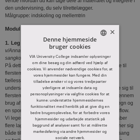
vende hvordan du kan tage dele af materialet og integrere i
den undervisning, du selv tilrettelægger.
Målgruppe: indskoling og mellemtrin
Modul C
×
Denne hjemmeside
1. Leg med loops
bruger cookies
DANISH
v/Anna Kjærsgaard, sangskriver, korleder og
VIA University College indsamler oplysninger
sangkonsulent. Uddannet ved DKDM
DANISH
om dine besøg og din adfærd ved hjælp af
På dette modul arbejder vi med lette og legende veje til
cookies. Vi anvender nødvendige cookies for, at
flerstemmighed med børn. Med udgangspunkt i
vores hjemmesider kan fungere. Med din
fællessange, popsange og enkle musikalske loops
tilladelse ønsker vi og vores tredjeparter
undersøger vi, hvordan enstemmig sang kan udvikle sig til
yderligere at indsamle data og
personoplysninger via valgfrie cookies for at
flerstemmighed – helt uden tunge arrangementer. Gennem
kunne: understøtte hjemmesidernes
brug af sangenes indbyggede form, lærerens håndtegn og
funktionalitet med henblik på at give dig en
en spontan tilgang til samskabelse opstår korsang i flow.
bedre brugeroplevelse, for at forbedre vores
Vi leger med kanon, imitation og gentagelser og skaber
hjemmesider og udarbejde statistik på
flere lag og stemmer, mens vi synger. Metoderne egner sig
baggrund af analyser samt for at målrette
markedsføring via andre hjemmesider og
både til skolekor, spire- og juniorkor samt til morgensang
sociale netværk.