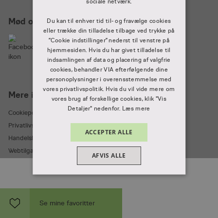
sociale netværk.
Mød os på
Du kan til enhver tid til- og fravælge cookies
eller trække din tilladelse tilbage ved trykke på
”Cookie indstillinger” nederst til venstre på
hjemmesiden. Hvis du har givet tilladelse til
indsamlingen af data og placering af valgfrie
cookies, behandler VIA efterfølgende dine
personoplysninger i overensstemmelse med
vores privatlivspolitik. Hvis du vil vide mere om
Mere information
vores brug af forskellige cookies, klik "Vis
Detaljer" nedenfor.
Læs mere
Cookiepolitik
Privatlivspolitik
ACCEPTER ALLE
Handelsbetingelser
Webtilgængelighedserklæring
AFVIS ALLE
VIS DETALJER
ABSOLUT NØDVENDIGE
Se mine favoritter