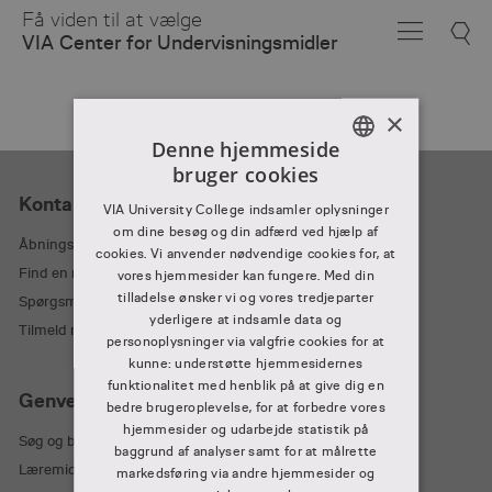
Skip
Få viden til at vælge
to
VIA Center for Undervisningsmidler
Main
Content
×
Denne hjemmeside
bruger cookies
DANISH
Kontakt
VIA University College indsamler oplysninger
DANISH
om dine besøg og din adfærd ved hjælp af
Åbningstider
cookies. Vi anvender nødvendige cookies for, at
Find en medarbejder
vores hjemmesider kan fungere. Med din
tilladelse ønsker vi og vores tredjeparter
Spørgsmål og svar
yderligere at indsamle data og
Tilmeld nyhedsbrev
personoplysninger via valgfrie cookies for at
kunne: understøtte hjemmesidernes
funktionalitet med henblik på at give dig en
Genveje
bedre brugeroplevelse, for at forbedre vores
hjemmesider og udarbejde statistik på
Søg og bestil på mitCFU
baggrund af analyser samt for at målrette
Læremidler – levering og aflevering
markedsføring via andre hjemmesider og