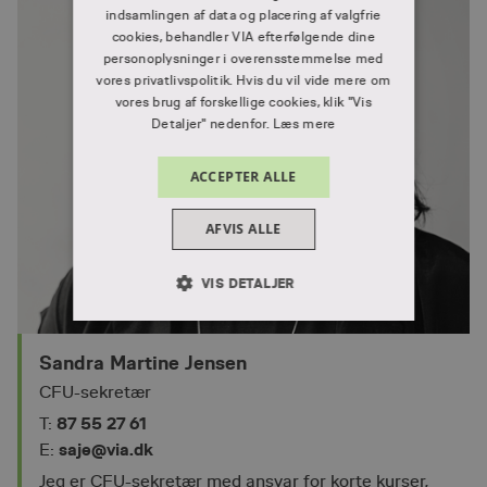
indsamlingen af data og placering af valgfrie
cookies, behandler VIA efterfølgende dine
personoplysninger i overensstemmelse med
vores privatlivspolitik. Hvis du vil vide mere om
vores brug af forskellige cookies, klik "Vis
Detaljer" nedenfor.
Læs mere
ACCEPTER ALLE
AFVIS ALLE
VIS DETALJER
ABSOLUT NØDVENDIGE
Sandra Martine Jensen
YDEEVNE
MÅLRETNING
CFU-sekretær
FUNKTIONALITET
87 55 27 61
T:
saje@via.dk
E:
Jeg er CFU-sekretær med ansvar for korte kurser,