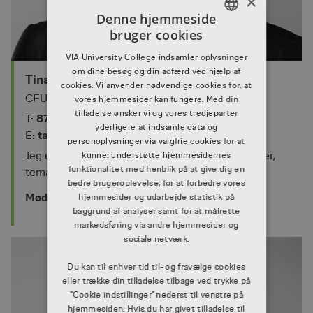
×
Denne hjemmeside
bruger cookies
DANISH
VIA University College indsamler oplysninger
DANISH
om dine besøg og din adfærd ved hjælp af
Tina Agesen-Pagh
cookies. Vi anvender nødvendige cookies for, at
CFU-sekretær
vores hjemmesider kan fungere. Med din
tilladelse ønsker vi og vores tredjeparter
87 55 27 04
T:
yderligere at indsamle data og
tap@via.dk
E:
personoplysninger via valgfrie cookies for at
Jeg er CFU-sekretær med ansvar for korte kurser,
kunne: understøtte hjemmesidernes
funktionalitet med henblik på at give dig en
temadage, VUC samt fagmessen Lærfest.
bedre brugeroplevelse, for at forbedre vores
Mød Tina
hjemmesider og udarbejde statistik på
baggrund af analyser samt for at målrette
markedsføring via andre hjemmesider og
sociale netværk.
Du kan til enhver tid til- og fravælge cookies
eller trække din tilladelse tilbage ved trykke på
”Cookie indstillinger” nederst til venstre på
hjemmesiden. Hvis du har givet tilladelse til