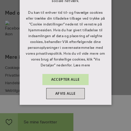
sociale netværk.
Mød os på
Du kan til enhver tid til- og fravælge cookies
eller trække din tilladelse tilbage ved trykke på
”Cookie indstillinger” nederst til venstre på
hjemmesiden. Hvis du har givet tilladelse til
indsamlingen af data og placering af valgfrie
cookies, behandler VIA efterfølgende dine
personoplysninger i overensstemmelse med
vores privatlivspolitik. Hvis du vil vide mere om
Mere information
vores brug af forskellige cookies, klik "Vis
Detaljer" nedenfor.
Læs mere
Cookiepolitik
Privatlivspolitik
ACCEPTER ALLE
Handelsbetingelser
Webtilgængelighedserklæring
AFVIS ALLE
VIS DETALJER
ABSOLUT NØDVENDIGE
Se mine favoritter