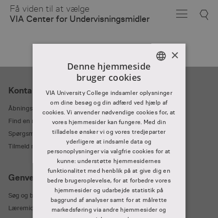
Skip
Få viden til at vælge
to
VIA Center for Undervisningsmidler
Main
Content
×
Denne hjemmeside
bruger cookies
DANISH
Kontakt
VIA University College indsamler oplysninger
DANISH
om dine besøg og din adfærd ved hjælp af
Åbningstider
cookies. Vi anvender nødvendige cookies for, at
Find en medarbejder
vores hjemmesider kan fungere. Med din
tilladelse ønsker vi og vores tredjeparter
Spørgsmål og svar
yderligere at indsamle data og
Tilmeld nyhedsbrev
personoplysninger via valgfrie cookies for at
kunne: understøtte hjemmesidernes
funktionalitet med henblik på at give dig en
Genveje
bedre brugeroplevelse, for at forbedre vores
hjemmesider og udarbejde statistik på
Søg og bestil på mitCFU
baggrund af analyser samt for at målrette
Læremidler – levering og aflevering
markedsføring via andre hjemmesider og