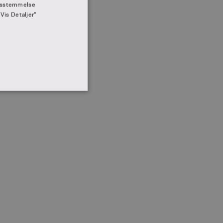
rensstemmelse
"Vis Detaljer"
IONALITET
ministration. Hjemmesiden
 senere brug
ts. Dette er gavnligt for