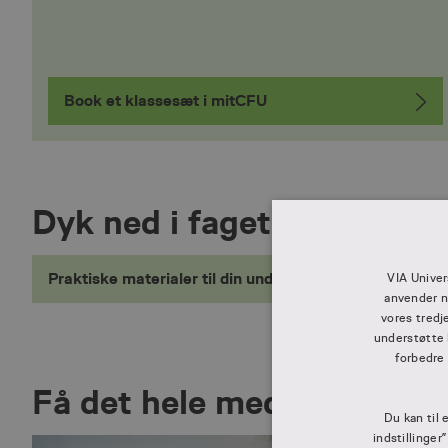
Book et klassesæt i mitCFU
Dyk ned i faget
Praktiske materialer til din undervisning
VIA Univer
anvender n
vores tredj
understøtte 
forbedre
Få det hele med
Du kan til 
indstillinger