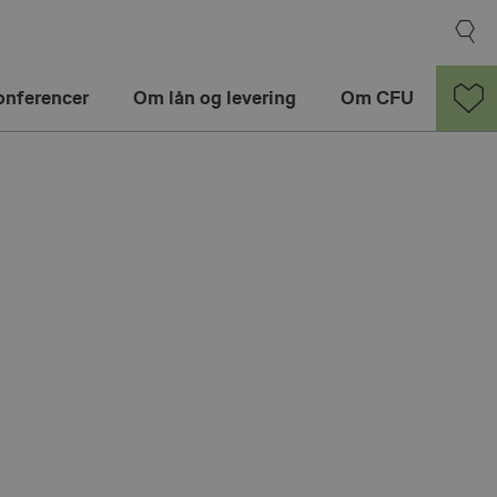
onferencer
Om lån og levering
Om CFU