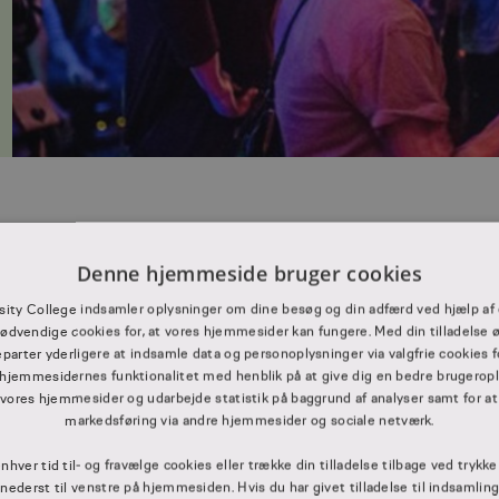
Denne hjemmeside bruger cookies
Prøven i idræt
sity College indsamler oplysninger om dine besøg og din adfærd ved hjælp af 
ødvendige cookies for, at vores hjemmesider kan fungere. Med din tilladelse ø
eparter yderligere at indsamle data og personoplysninger via valgfrie cookies f
hjemmesidernes funktionalitet med henblik på at give dig en bedre brugerople
 vores hjemmesider og udarbejde statistik på baggrund af analyser samt for at
markedsføring via andre hjemmesider og sociale netværk.
enhver tid til- og fravælge cookies eller trække din tilladelse tilbage ved trykk
” nederst til venstre på hjemmesiden. Hvis du har givet tilladelse til indsamlin