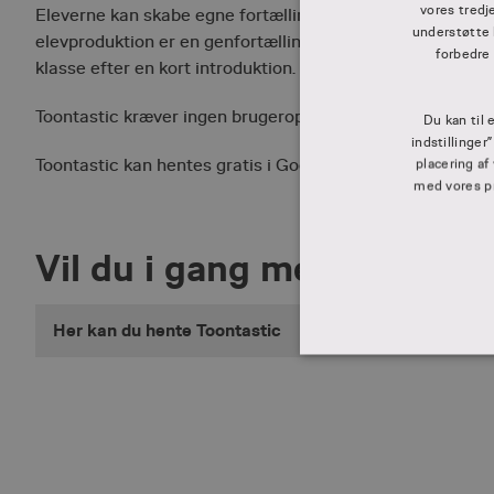
vores tredj
Eleverne kan skabe egne fortællinger, eller bruge Toontas
understøtte 
elevproduktion er en genfortælling af Marianne Iben Hanse
forbedre
klasse efter en kort introduktion.
Toontastic kræver ingen brugeroprettelse.
Du kan til 
indstillinger
Toontastic kan hentes gratis i Google Play eller Apples A
placering af
med vores pri
Vil du i gang med Toontast
Her kan du hente Toontastic
ABSO