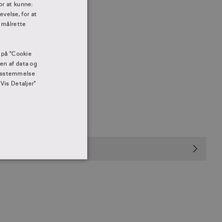
DANISH
or at kunne:
velse, for at
 målrette
e på ”Cookie
gen af data og
rensstemmelse
"Vis Detaljer"
tælling
IONALITET