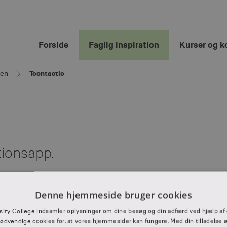
Forside
Faglig inspiration
Kurser og k
gen
Toontastic
tionsapp.
ejdes i skabeloner, eller tegnes egne figurer. App'en er oplagt
Denne hjemmeside bruger cookies
rne og tydelig struktur. I indskolingen anbefales det at
elt i 3 bider som eleverne udfylder.
sity College indsamler oplysninger om dine besøg og din adfærd ved hjælp af 
ødvendige cookies for, at vores hjemmesider kan fungere. Med din tilladelse ø