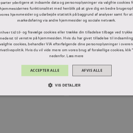
eparter yderligere at indsamle data og personoplysninger via valgfrie cookies f
tic til genfortælle i en anden modalitet. Understående
hjemmesidernes funktionalitet med henblik på at give dig en bedre brugerople
ns "Av det gør nas". Produktionen er lavet i starten af 2.
 vores hjemmesider og udarbejde statistik på baggrund af analyser samt for at
markedsføring via andre hjemmesider og sociale netværk.
enhver tid til- og fravælge cookies eller trække din tilladelse tilbage ved trykk
” nederst til venstre på hjemmesiden. Hvis du har givet tilladelse til indsamlin
ppstore.
 valgfrie cookies, behandler VIA efterfølgende dine personoplysninger i ove
vatlivspolitik. Hvis du vil vide mere om vores brug af forskellige cookies, klik 
nedenfor.
Læs mere
ic?
ACCEPTER ALLE
AFVIS ALLE
VIS DETALJER
Se elevproduktion - Genfor
LUT NØDVENDIGE
YDEEVNE
MÅLRETNING
FUNKT
Absolut nødvendige
Ydeevne
Målretning
Funktionalitet