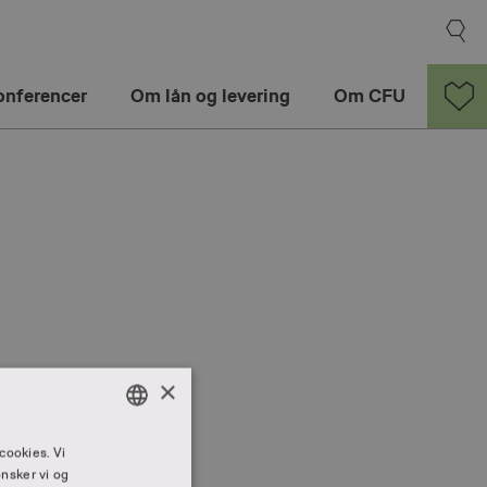
onferencer
Om lån og levering
Om CFU
×
 i
DANISH
cookies. Vi
nsker vi og